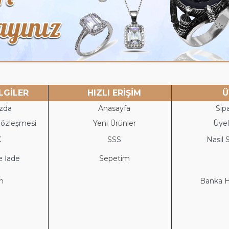
LGİLER
HIZLI ERİŞİM
Ü
zda
Anasayfa
Sipa
Sözleşmesi
Yeni Ürünler
Üyeli
K
S
SS
Nasıl S
e İade
Sepetim
im
Banka He