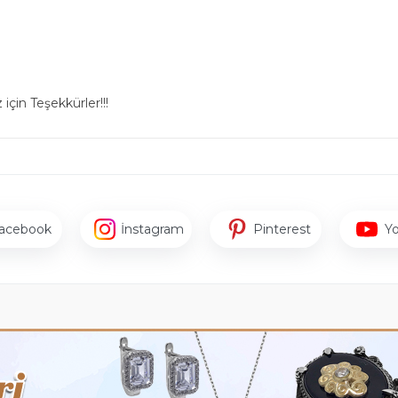
için Teşekkürler!!!
acebook
İnstagram
Pinterest
Y