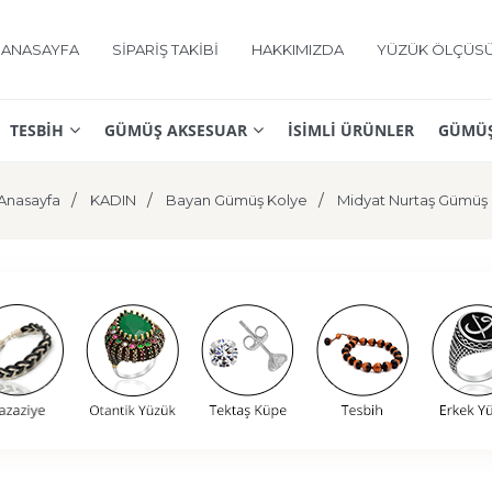
ANASAYFA
SİPARİŞ TAKİBİ
HAKKIMIZDA
YÜZÜK ÖLÇÜS
TESBİH
GÜMÜŞ AKSESUAR
İSİMLİ ÜRÜNLER
GÜMÜŞ
Anasayfa
KADIN
Bayan Gümüş Kolye
Midyat Nurtaş Gümüş