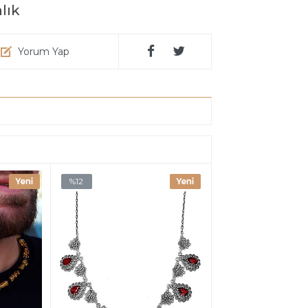
lık
Yorum Yap
%12