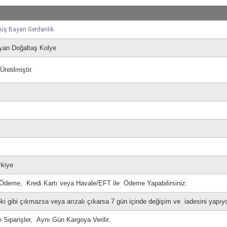
müş Bayan Gerdanlık
an Doğaltaş Kolye
etilmiştir.
rkiye
 Ödeme, Kredi Kartı veya Havale/EFT ile Ödeme Yapabilirsiniz.
i gibi çıkmazsa veya arızalı çıkarsa 7 gün içinde değişim ve iadesini yapıy
n Siparişler, Aynı Gün Kargoya Verilir.