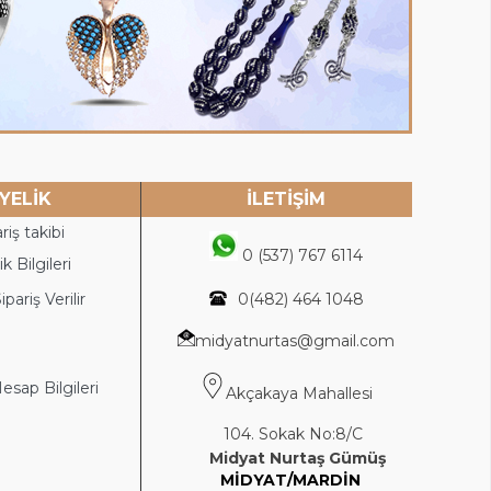
YELİK
İLETİŞİM
riş takibi
0 (537) 767 6114
k Bilgileri
ipariş Verilir
0(4
82) 464 1048
midyatnurtas@gmail.com
sap Bilgileri
Akçakaya Mahallesi
104. Sokak No:8/C
Midyat Nurtaş Gümüş
MİDYAT/MARDİN