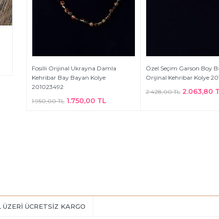
Fosilli Orijinal Ukrayna Damla
Özel Seçim Garson Boy 
Kehribar Bay Bayan Kolye
Orijinal Kehribar Kolye 
201023492
2.063,80 
2.428,00 TL
1.750,00 TL
1.950,00 TL
L ÜZERİ ÜCRETSİZ KARGO