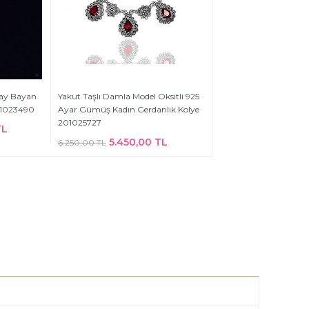
Bay Bayan
Yakut Taşlı Damla Model Oksitli 925
201023490
Ayar Gümüş Kadın Gerdanlık Kolye
201025727
TL
5.450,00 TL
6.250,00 TL