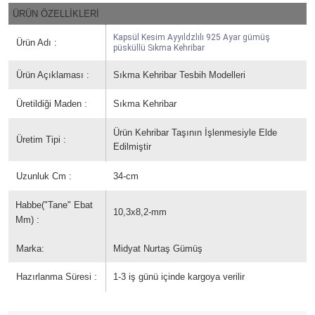
ÜRÜN ÖZELLİKLERİ
Kapsül Kesim Ayyıldzlılı 925 Ayar gümüş
Ürün Adı :
püsküllü Sıkma Kehribar
Ürün Açıklaması :
Sıkma Kehribar Tesbih Modelleri
Üretildiği Maden :
Sıkma Kehribar
Ürün Kehribar Taşının İşlenmesiyle Elde
Üretim Tipi :
Edilmiştir
Uzunluk Cm :
34-cm
Habbe("Tane" Ebat
10,3x8,2-mm
Mm) :
Marka:
Midyat Nurtaş Gümüş
Hazırlanma Süresi :
1-3 iş günü içinde kargoya verilir