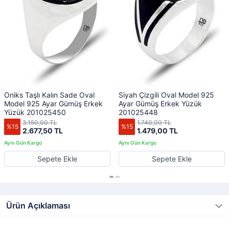
Oniks Taşlı Kalın Sade Oval
Siyah Çizgili Oval Model 925
Model 925 Ayar Gümüş Erkek
Ayar Gümüş Erkek Yüzük
Yüzük 201025450
201025448
3.150,00 TL
1.740,00 TL
%15
%15
2.677,50 TL
1.479,00 TL
Sepete Ekle
Sepete Ekle
Ürün Açıklaması