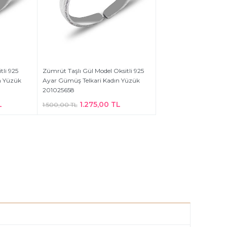
tli 925
Zümrüt Taşlı Gül Model Oksitli 925
n Yüzük
Ayar Gümüş Telkari Kadın Yüzük
201025658
L
1.275,00 TL
1.500,00 TL