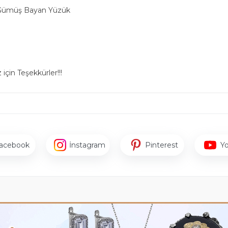
a Gümüş Bayan Yüzük
için Teşekkürler!!!
acebook
İnstagram
Pinterest
Y