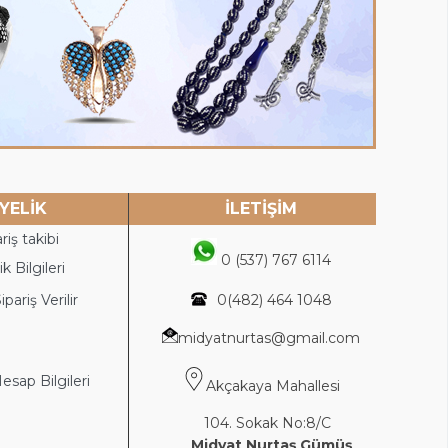
YELİK
İLETİŞİM
riş takibi
0 (537) 767 6114
k Bilgileri
ipariş Verilir
0(4
82) 464 1048
midyatnurtas@gmail.com
sap Bilgileri
Akçakaya Mahallesi
104. Sokak No:8/C
Midyat Nurtaş Gümüş