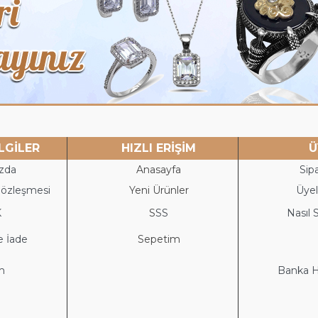
LGİLER
HIZLI ERİŞİM
Ü
zda
Anasayfa
Sipa
Sözleşmesi
Yeni Ürünler
Üyeli
K
S
SS
Nasıl S
e İade
Sepetim
im
Banka He