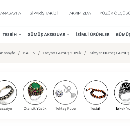
ANASAYFA
SİPARİŞ TAKİBİ
HAKKIMIZDA
YÜZÜK ÖLÇÜS
TESBİH
GÜMÜŞ AKSESUAR
İSİMLİ ÜRÜNLER
GÜMÜŞ
Anasayfa
KADIN
Bayan Gümüş Yüzük
Midyat Nurtaş Gümüş