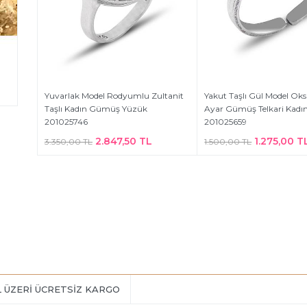
Yuvarlak Model Rodyumlu Zultanit
Yakut Taşlı Gül Model Oksi
Taşlı Kadın Gümüş Yüzük
Ayar Gümüş Telkari Kadı
201025746
201025659
2.847,50 TL
1.275,00 T
3.350,00 TL
1.500,00 TL
L ÜZERİ ÜCRETSİZ KARGO