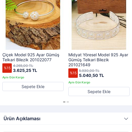
Çiçek Model 925 Ayar Gümüş
Midyat Yöresel Model 925 Ayar
Telkari Bilezik 201022077
Gümüş Telkari Bilezik
201021649
4.265,00 TL
%15
3.625,25 TL
5.930,00 TL
%15
5.040,50 TL
Sepete Ekle
Sepete Ekle
Ürün Açıklaması