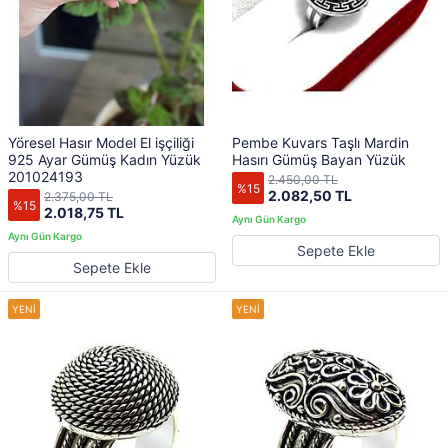
Yöresel Hasır Model El işçiliği
Pembe Kuvars Taşlı Mardin
925 Ayar Gümüş Kadın Yüzük
Hasırı Gümüş Bayan Yüzük
201024193
2.450,00 TL
%15
2.082,50 TL
2.375,00 TL
%15
2.018,75 TL
Sepete Ekle
Sepete Ekle