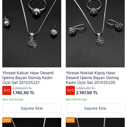
Yöresel Kabuk Hasır Desenli
Yöresel Noktalı Kişniş Hasır
İşleme Bayan Gümüş Kadın
Desenli İşleme Bayan Gümüş
Üçlü Set 201025221
Kadın Üçlü Set 201025220
2.050,00 TL
2.550,00 TL
%15
%15
1.742,50 TL
2.167,50 TL
Sepete Ekle
Sepete Ekle