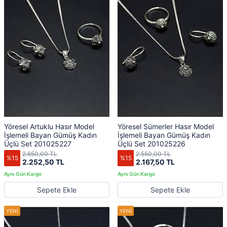
Yöresel Artuklu Hasır Model
Yöresel Sümerler Hasır Model
İşlemeli Bayan Gümüş Kadın
İşlemeli Bayan Gümüş Kadın
Üçlü Set 201025227
Üçlü Set 201025226
2.650,00 TL
2.550,00 TL
%15
%15
2.252,50 TL
2.167,50 TL
Sepete Ekle
Sepete Ekle