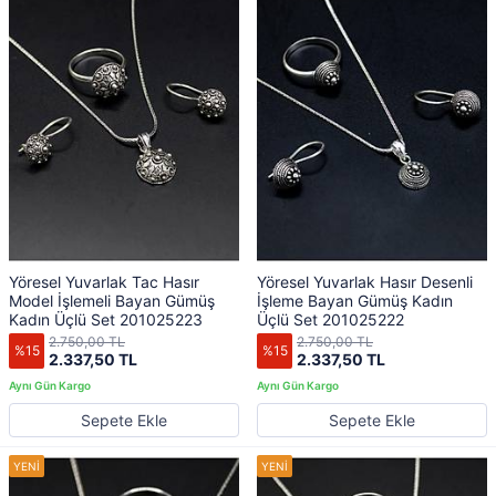
Yöresel Yuvarlak Tac Hasır
Yöresel Yuvarlak Hasır Desenli
Model İşlemeli Bayan Gümüş
İşleme Bayan Gümüş Kadın
Kadın Üçlü Set 201025223
Üçlü Set 201025222
2.750,00 TL
2.750,00 TL
%15
%15
2.337,50 TL
2.337,50 TL
Sepete Ekle
Sepete Ekle