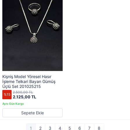
Kişniş Model Yöresel Hasır
İşleme Telkari Bayan Gümüş
Üçlü Set 201025215
2.500,00 TL
%15
2.125,00 TL
Sepete Ekle
1
2
3
4
5
6
7
8