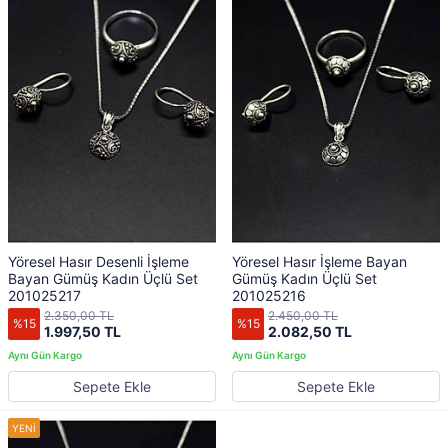
Yöresel Hasır Desenli İşleme
Yöresel Hasır İşleme Bayan
Bayan Gümüş Kadın Üçlü Set
Gümüş Kadın Üçlü Set
201025217
201025216
2.350,00 TL
2.450,00 TL
%15
%15
1.997,50 TL
2.082,50 TL
Sepete Ekle
Sepete Ekle