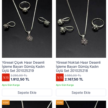
Yöresel Çiçek Hasır Desenli
Yöresel Noktalı Hasır Desenli
İşleme Bayan Gümüş Kadın
İşleme Bayan Gümüş Kadın
Üçlü Set 201025219
Üçlü Set 201025218
2.250,00 TL
2.550,00 TL
%15
%15
1.912,50 TL
2.167,50 TL
Sepete Ekle
Sepete Ekle