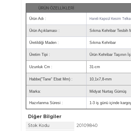
ÜRÜN ÖZELLİKLERİ
Ürün Adı :
Hareli Kapsül Kesim Telka
Ürün Açıklaması :
Sıkma Kehribar Tesbih M
Üretildiği Maden :
Sıkma Kehribar
Üretim Tipi :
Ürün Kehribar Taşının İş
Uzunluk Cm :
31-cm
Habbe("Tane" Ebat Mm) :
10,1x7,8-mm
Marka:
Midyat Nurtaş Gümüş
Hazırlanma Süresi :
1-3 iş günü içinde kargoy
Diğer Bilgiler
Stok Kodu
20109840