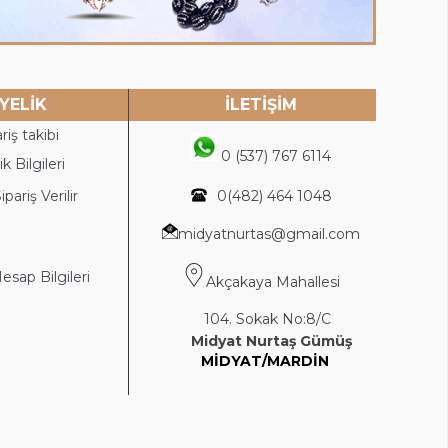
YELİK
İLETİŞİM
riş takibi
0 (537) 767 6114
k Bilgileri
ipariş Verilir
0(4
82) 464 1048
midyatnurtas@gmail.com
sap Bilgileri
Akçakaya Mahallesi
104. Sokak No:8/C
Midyat Nurtaş Gümüş
MİDYAT/MARDİN