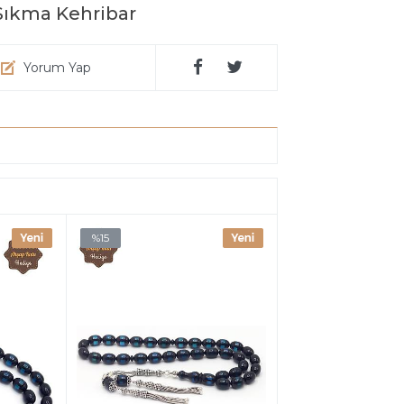
 Sıkma Kehribar
Yorum Yap
%15