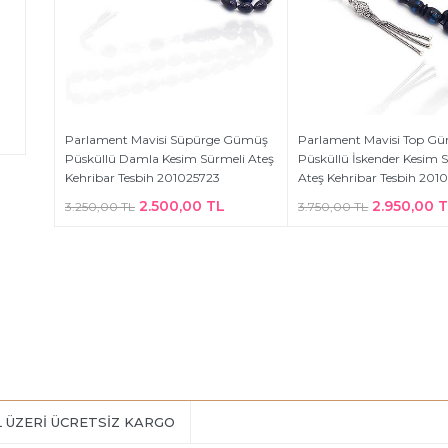
Parlament Mavisi Süpürge Gümüş
Parlament Mavisi Top G
Püsküllü Damla Kesim Sürmeli Ateş
Püsküllü İskender Kesim 
Kehribar Tesbih 201025723
Ateş Kehribar Tesbih 201
2.500,00 TL
2.950,00 
3.250,00 TL
3.750,00 TL
L ÜZERİ ÜCRETSİZ KARGO