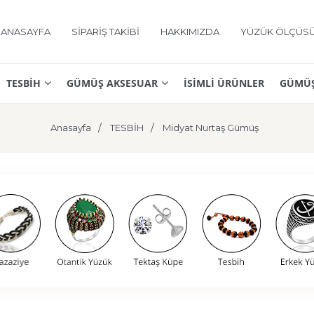
ANASAYFA
SİPARİŞ TAKİBİ
HAKKIMIZDA
YÜZÜK ÖLÇÜS
TESBİH
GÜMÜŞ AKSESUAR
İSİMLİ ÜRÜNLER
GÜMÜŞ
Anasayfa
TESBİH
Midyat Nurtaş Gümüş