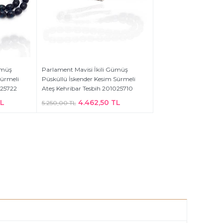
ümüş
Parlament Mavisi İkili Gümüş
Sürmeli
Püsküllü İskender Kesim Sürmeli
025722
Ateş Kehribar Tesbih 201025710
TL
4.462,50 TL
5.250,00 TL