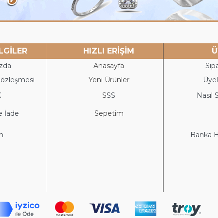
LGİLER
HIZLI ERİŞİM
Ü
zda
Anasayfa
Sipa
Sözleşmesi
Yeni Ürünler
Üyeli
K
S
SS
Nasıl S
e İade
Sepetim
im
Banka He