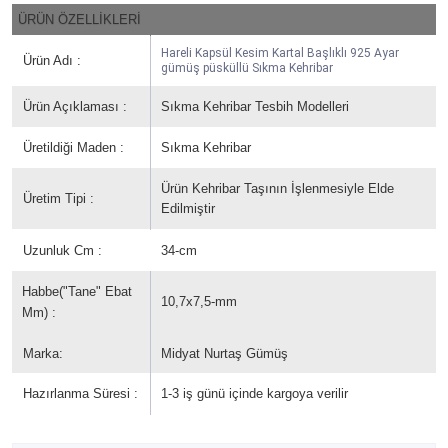
ÜRÜN ÖZELLİKLERİ
Hareli Kapsül Kesim Kartal Başlıklı 925 Ayar
Ürün Adı :
gümüş püsküllü Sıkma Kehribar
Ürün Açıklaması :
Sıkma Kehribar Tesbih Modelleri
Üretildiği Maden :
Sıkma Kehribar
Ürün Kehribar Taşının İşlenmesiyle Elde
Üretim Tipi :
Edilmiştir
Uzunluk Cm :
34-cm
Habbe("Tane" Ebat
10,7x7,5-mm
Mm) :
Marka:
Midyat Nurtaş Gümüş
Hazırlanma Süresi :
1-3 iş günü içinde kargoya verilir