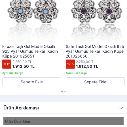
Firuze Taşlı Gül Model Oksitli
Safir Taşlı Gül Model Oksitli 925
925 Ayar Gümüş Telkari Kadın
Ayar Gümüş Telkari Kadın Küpe
Küpe 201025651
201025650
2.250,00 TL
2.250,00 TL
%15
%15
1.912,50 TL
1.912,50 TL
Sepete Ekle
Sepete Ekle
Ürün Açıklaması
Ürün Özellikleri