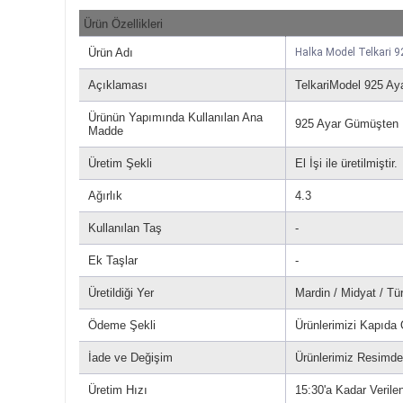
Ürün Özellikleri
Ürün Adı
Halka Model Telkari
Açıklaması
TelkariModel 925 
Ürünün Yapımında Kullanılan Ana
925 Ayar Gümüşten Ür
Madde
Üretim Şekli
El İşi ile üretilmiştir.
Ağırlık
4.3
Kullanılan Taş
-
Ek Taşlar
-
Üretildiği Yer
Mardin / Midyat / Tü
Ödeme Şekli
Ürünlerimizi Kapıda
İade ve Değişim
Ürünlerimiz Resimdek
Üretim Hızı
15:30'a Kadar Verilen