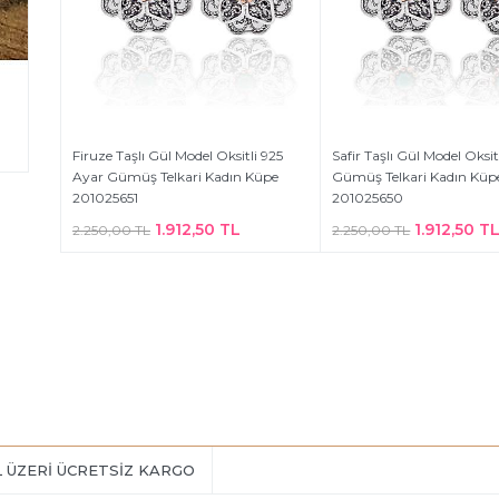
Firuze Taşlı Gül Model Oksitli 925
Safir Taşlı Gül Model Oksit
Ayar Gümüş Telkari Kadın Küpe
Gümüş Telkari Kadın Küp
201025651
201025650
1.912,50 TL
1.912,50 T
2.250,00 TL
2.250,00 TL
L ÜZERİ ÜCRETSİZ KARGO