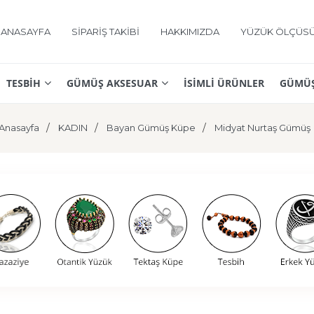
ANASAYFA
SİPARİŞ TAKİBİ
HAKKIMIZDA
YÜZÜK ÖLÇÜS
TESBİH
GÜMÜŞ AKSESUAR
İSİMLİ ÜRÜNLER
GÜMÜŞ
Anasayfa
KADIN
Bayan Gümüş Küpe
Midyat Nurtaş Gümüş