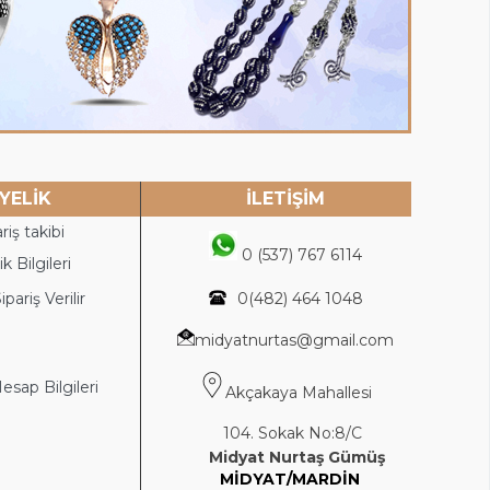
YELİK
İLETİŞİM
riş takibi
0 (537) 767 6114
k Bilgileri
ipariş Verilir
0(4
82) 464 1048
midyatnurtas@gmail.com
sap Bilgileri
Akçakaya Mahallesi
104. Sokak No:8/C
Midyat Nurtaş Gümüş
MİDYAT/MARDİN