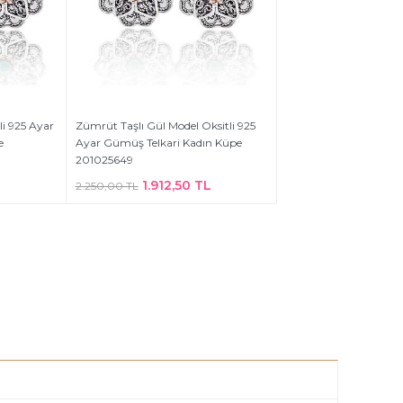
li 925 Ayar
Zümrüt Taşlı Gül Model Oksitli 925
e
Ayar Gümüş Telkari Kadın Küpe
201025649
L
1.912,50 TL
2.250,00 TL