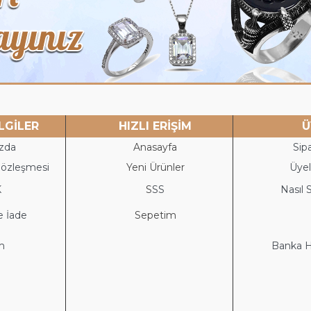
LGİLER
HIZLI ERİŞİM
Ü
zda
Anasayfa
Sipa
Sözleşmesi
Yeni Ürünler
Üyeli
K
S
SS
Nasıl S
e İade
Sepetim
im
Banka He