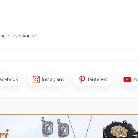
için Teşekkürler!!!
acebook
İnstagram
Pinterest
Y