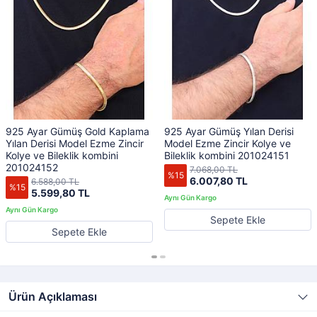
925 Ayar Gümüş Gold Kaplama
925 Ayar Gümüş Yılan Derisi
Yılan Derisi Model Ezme Zincir
Model Ezme Zincir Kolye ve
Kolye ve Bileklik kombini
Bileklik kombini 201024151
201024152
7.068,00 TL
%15
6.007,80 TL
6.588,00 TL
%15
5.599,80 TL
Sepete Ekle
Sepete Ekle
Ürün Açıklaması