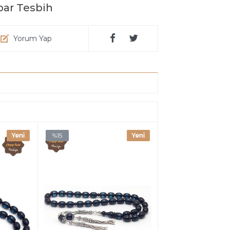
bar Tesbih
Yorum Yap
%15