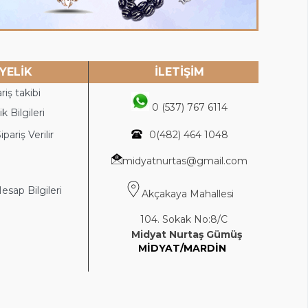
YELİK
İLETİŞİM
riş takibi
0 (537) 767 6114
k Bilgileri
ipariş Verilir
0(4
82) 464 1048
midyatnurtas@gmail.com
sap Bilgileri
Akçakaya Mahallesi
104. Sokak No:8/C
Midyat Nurtaş Gümüş
MİDYAT/MARDİN