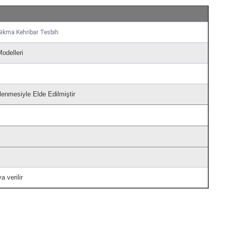
Sıkma Kehribar Tesbih
odelleri
lenmesiyle Elde Edilmiştir
a verilir