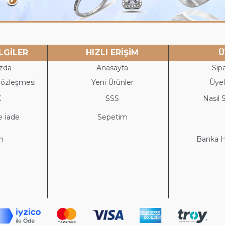
LGİLER
HIZLI ERİŞİM
Ü
zda
Anasayfa
Sipa
Sözleşmesi
Yeni Ürünler
Üyeli
K
S
SS
Nasıl S
e İade
Sepetim
im
Banka He