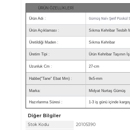
ÜRÜN ÖZELLİKLERİ
Ürün Adı :
Gümüş Nal-ı Şerif Püskül 
Ürün Açıklaması :
Sıkma Kehribar Tesbih M
Üretildiği Maden :
Sıkma Kehribar
Üretim Tipi :
Ürün Kehribar Taşının İş
Uzunluk Cm :
27-cm
Habbe("Tane" Ebat Mm) :
9x5-mm
Marka:
Midyat Nurtaş Gümüş
Hazırlanma Süresi :
1-3 iş günü içinde kargoy
Diğer Bilgiler
Stok Kodu
20105390