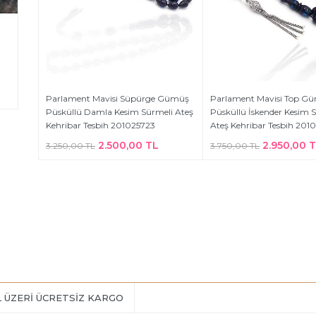
Parlament Mavisi Süpürge Gümüş
Parlament Mavisi Top G
Püsküllü Damla Kesim Sürmeli Ateş
Püsküllü İskender Kesim 
Kehribar Tesbih 201025723
Ateş Kehribar Tesbih 201
2.500,00 TL
2.950,00 
3.250,00 TL
3.750,00 TL
L ÜZERİ ÜCRETSİZ KARGO