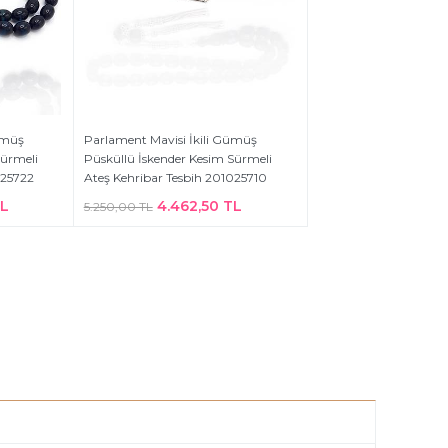
ümüş
Parlament Mavisi İkili Gümüş
Sürmeli
Püsküllü İskender Kesim Sürmeli
025722
Ateş Kehribar Tesbih 201025710
TL
4.462,50 TL
5.250,00 TL