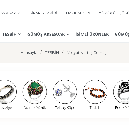
ANASAYFA
SİPARİŞ TAKİBİ
HAKKIMIZDA
YÜZÜK ÖLÇÜS
TESBİH
GÜMÜŞ AKSESUAR
İSİMLİ ÜRÜNLER
GÜMÜŞ
Anasayfa
TESBİH
Midyat Nurtaş Gümüş