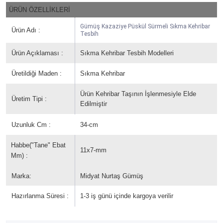
ÜRÜN ÖZELLİKLERİ
Gümüş Kazaziye Püskül Sürmeli Sıkma Kehribar
Ürün Adı :
Tesbih
Ürün Açıklaması :
Sıkma Kehribar Tesbih Modelleri
Üretildiği Maden :
Sıkma Kehribar
Ürün Kehribar Taşının İşlenmesiyle Elde
Üretim Tipi :
Edilmiştir
Uzunluk Cm :
34-cm
Habbe("Tane" Ebat
11x7-mm
Mm) :
Marka:
Midyat Nurtaş Gümüş
Hazırlanma Süresi :
1-3 iş günü içinde kargoya verilir