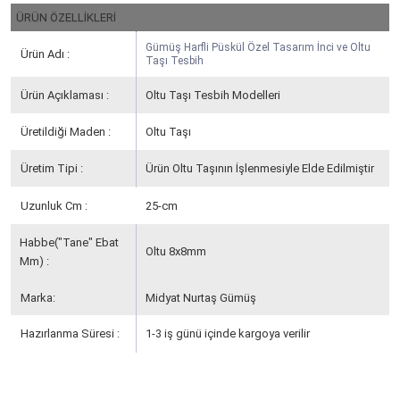
ÜRÜN ÖZELLİKLERİ
Gümüş Harfli Püskül Özel Tasarım İnci ve Oltu
Ürün Adı :
Taşı Tesbih
Ürün Açıklaması :
Oltu Taşı Tesbih Modelleri
Üretildiği Maden :
Oltu Taşı
Üretim Tipi :
Ürün Oltu Taşının İşlenmesiyle Elde Edilmiştir
Uzunluk Cm :
25-cm
Habbe("Tane" Ebat
Oltu 8x8mm
Mm) :
Marka:
Midyat Nurtaş Gümüş
Hazırlanma Süresi :
1-3 iş günü içinde kargoya verilir