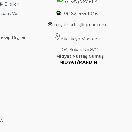
0 (537) 767 6114
k Bilgileri
ipariş Verilir
0(4
82) 464 1048
midyatnurtas@gmail.com
sap Bilgileri
Akçakaya Mahallesi
104. Sokak No:8/C
Midyat Nurtaş Gümüş
MİDYAT/MARDİN
DA