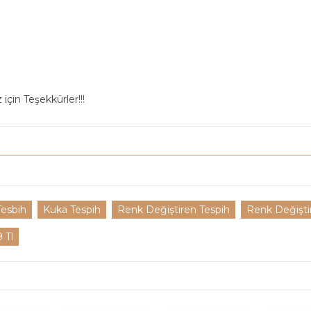
için Teşekkürler!!!
Tesbih
Kuka Tespih
Renk Değiştiren Tespih
Renk Değişti
 Tl