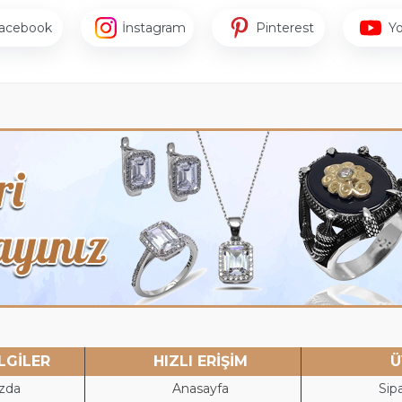
acebook
İnstagram
Pinterest
Y
LGİLER
HIZLI ERİŞİM
Ü
zda
Anasayfa
Sipa