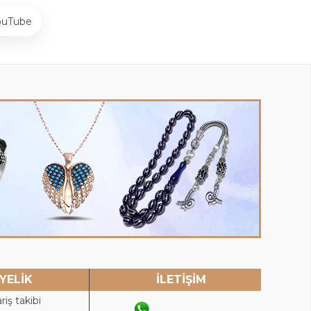
ouTube
YELİK
İLETİŞİM
riş takibi