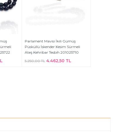
ümüş
Parlament Mavisi İkili Gümüş
Sürmeli
Püsküllü İskender Kesim Sürmeli
025722
Ateş Kehribar Tesbih 201025710
TL
4.462,50 TL
5.250,00 TL