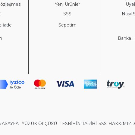
Sözleşmesi
Yeni Ürünler
Üyeli
K
S
SS
Nasıl S
e İade
Sepetim
im
Banka He
NASAYFA
YÜZÜK ÖLÇÜSÜ
TESBİHİN TARİHİ
SSS
HAKKIMIZ