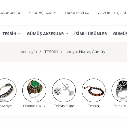
ANASAYFA
SİPARİŞ TAKİBİ
HAKKIMIZDA
YÜZÜK ÖLÇÜS
TESBİH
GÜMÜŞ AKSESUAR
İSİMLİ ÜRÜNLER
GÜMÜŞ
Anasayfa
TESBİH
Midyat Nurtaş Gümüş