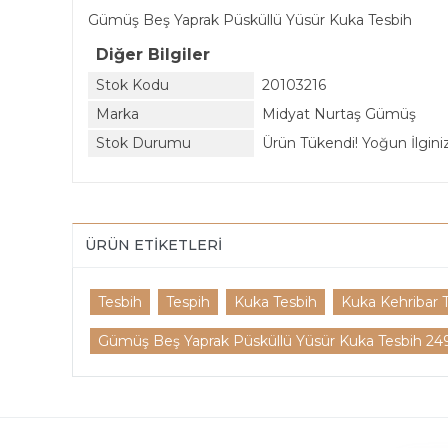
Gümüş Beş Yaprak Püsküllü Yüsür Kuka Tesbih
Diğer Bilgiler
Stok Kodu
20103216
Marka
Midyat Nurtaş Gümüş
Stok Durumu
Ürün Tükendi! Yoğun İlginiz 
ÜRÜN ETIKETLERI
Tesbih
Tespih
Kuka Tesbih
Kuka Kehribar 
Gümüş Beş Yaprak Püsküllü Yüsür Kuka Tesbih 249