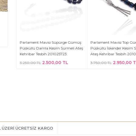
Parlament Mavisi Süpürge Gümüş
Parlament Mavisi Top G
Püsküllü Damla Kesim Sürmeli Ateş
Püsküllü İskender Kesim 
Kehribar Tesbih 201025723
Ateş Kehribar Tesbih 201
2.500,00 TL
2.950,00 
3.250,00 TL
3.750,00 TL
L ÜZERİ ÜCRETSİZ KARGO