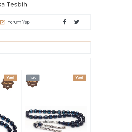
ka Tesbih
Yorum Yap
%15