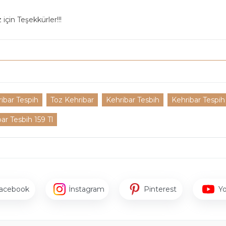
için Teşekkürler!!!
ibar Tespih
Toz Kehribar
Kehribar Tesbih
Kehribar Tespih
r Tesbih 159 Tl
acebook
İnstagram
Pinterest
Y