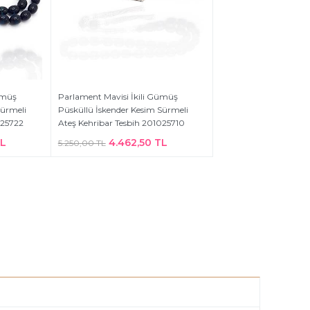
ümüş
Parlament Mavisi İkili Gümüş
Sürmeli
Püsküllü İskender Kesim Sürmeli
025722
Ateş Kehribar Tesbih 201025710
TL
4.462,50 TL
5.250,00 TL