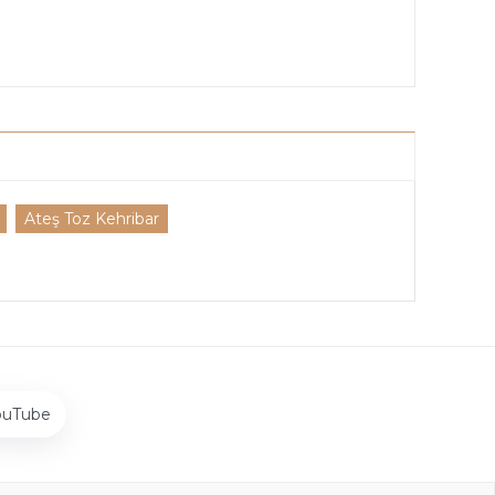
Ateş Toz Kehribar
ouTube