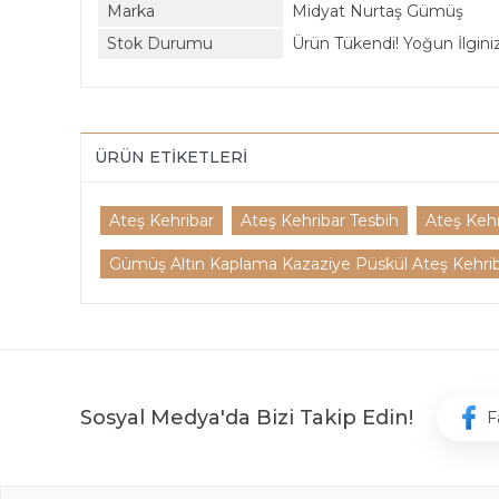
Marka
Midyat Nurtaş Gümüş
Stok Durumu
Ürün Tükendi! Yoğun İlginiz 
ÜRÜN ETIKETLERI
Ateş Kehribar
Ateş Kehribar Tesbih
Ateş Kehr
Gümüş Altın Kaplama Kazaziye Püskül Ateş Kehriba
Sosyal Medya'da Bizi Takip Edin!
F