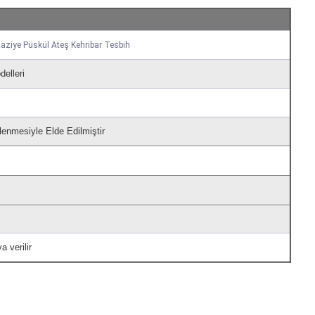
ziye Püskül Ateş Kehribar Tesbih
elleri
lenmesiyle Elde Edilmiştir
a verilir