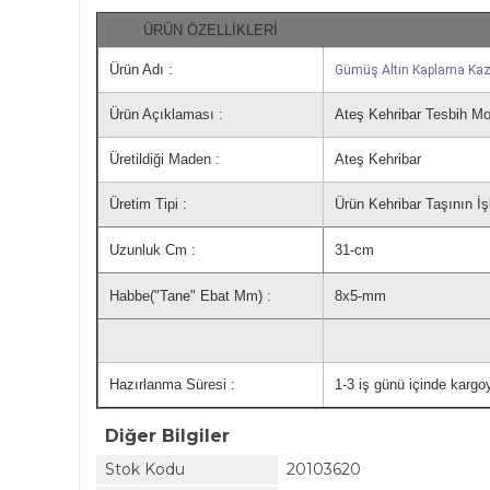
ÜRÜN ÖZELLİKLERİ
Ürün Adı :
Gümüş Altın Kaplama Kaza
Ürün Açıklaması :
Ateş Kehribar Tesbih Mod
Üretildiği Maden :
Ateş Kehribar
Üretim Tipi :
Ürün Kehribar Taşının İş
Uzunluk Cm :
31-cm
Habbe("Tane" Ebat Mm) :
8x5-mm
Hazırlanma Süresi :
1-3 iş günü içinde kargoy
Diğer Bilgiler
Stok Kodu
20103620