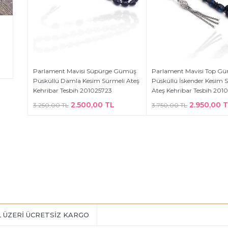
Parlament Mavisi Süpürge Gümüş
Parlament Mavisi Top G
Püsküllü Damla Kesim Sürmeli Ateş
Püsküllü İskender Kesim 
Kehribar Tesbih 201025723
Ateş Kehribar Tesbih 201
2.500,00 TL
2.950,00 
3.250,00 TL
3.750,00 TL
L ÜZERİ ÜCRETSİZ KARGO