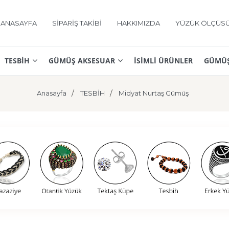
ANASAYFA
SİPARİŞ TAKİBİ
HAKKIMIZDA
YÜZÜK ÖLÇÜS
TESBİH
GÜMÜŞ AKSESUAR
İSİMLİ ÜRÜNLER
GÜMÜŞ
Anasayfa
TESBİH
Midyat Nurtaş Gümüş