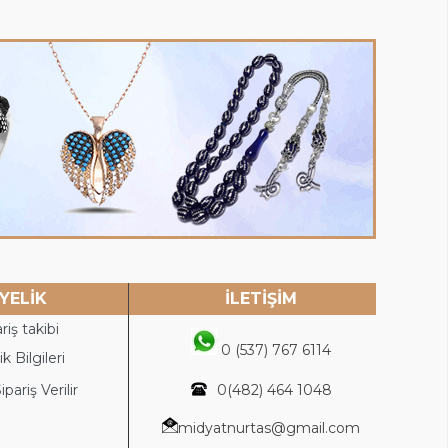
YELİK
İLETİŞİM
riş takibi
0 (537) 767 6114
k Bilgileri
ipariş Verilir
0(4
82) 464 1048
midyatnurtas@gmail.com