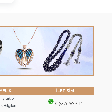
YELİK
İLETİŞİM
riş takibi
0 (537) 767 6114
k Bilgileri