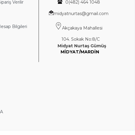
ipariş Verilir
0(4
82) 464 1048
midyatnurtas@gmail.com
sap Bilgileri
Akçakaya Mahallesi
104. Sokak No:8/C
Midyat Nurtaş Gümüş
MİDYAT/MARDİN
DA