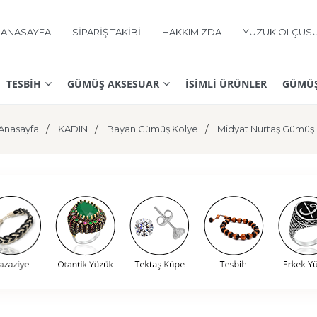
ANASAYFA
SİPARİŞ TAKİBİ
HAKKIMIZDA
YÜZÜK ÖLÇÜS
TESBİH
GÜMÜŞ AKSESUAR
İSİMLİ ÜRÜNLER
GÜMÜŞ
Anasayfa
KADIN
Bayan Gümüş Kolye
Midyat Nurtaş Gümüş