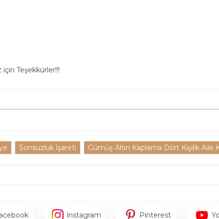
için Teşekkürler!!!
lye
Sonsuzluk İşareti
Gümüş Altın Kaplama Dört Kişilik Aile K
acebook
İnstagram
Pinterest
Y