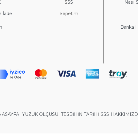
K
S
SS
Nasıl S
e İade
Sepetim
im
Banka He
NASAYFA
YÜZÜK ÖLÇÜSÜ
TESBİHİN TARİHİ
SSS
HAKKIMIZ