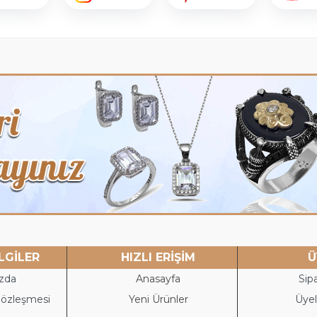
LGİLER
HIZLI ERİŞİM
Ü
zda
Anasayfa
Sipa
Sözleşmesi
Yeni Ürünler
Üyeli