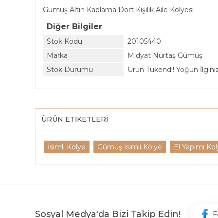
Gümüş Altın Kaplama Dört Kişilik Aile Kolyesi
Diğer Bilgiler
Stok Kodu
20105440
Marka
Midyat Nurtaş Gümüş
Stok Durumu
Ürün Tükendi! Yoğun İlginiz 
ÜRÜN ETIKETLERI
İsimli Kolye
Gümüş İsimli Kolye
El Yapımı Ko
Sosyal Medya'da Bizi Takip Edin!
F