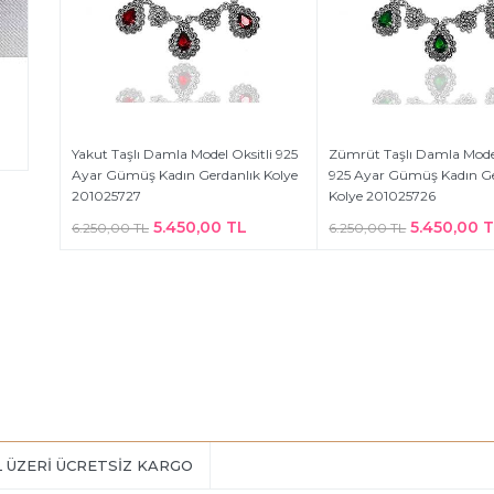
Yakut Taşlı Damla Model Oksitli 925
Zümrüt Taşlı Damla Model
Ayar Gümüş Kadın Gerdanlık Kolye
925 Ayar Gümüş Kadın Ge
201025727
Kolye 201025726
5.450,00 TL
5.450,00 
6.250,00 TL
6.250,00 TL
L ÜZERİ ÜCRETSİZ KARGO