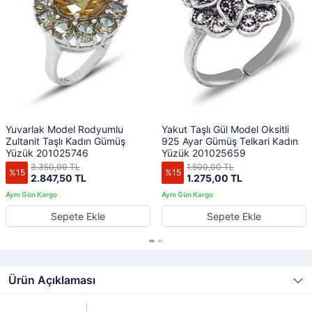
Yuvarlak Model Rodyumlu
Yakut Taşlı Gül Model Oksitli
Zultanit Taşlı Kadın Gümüş
925 Ayar Gümüş Telkari Kadın
Yüzük 201025746
Yüzük 201025659
3.350,00 TL
1.500,00 TL
%15
%15
2.847,50 TL
1.275,00 TL
Sepete Ekle
Sepete Ekle
Ürün Açıklaması