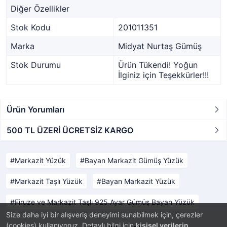
Diğer Özellikler
Stok Kodu
201011351
Marka
Midyat Nurtaş Gümüş
Stok Durumu
Ürün Tükendi! Yoğun
İlginiz için Teşekkürler!!!
Ürün Yorumları
500 TL ÜZERİ ÜCRETSİZ KARGO
Markazit Yüzük
Bayan Markazit Gümüş Yüzük
Markazit Taşlı Yüzük
Bayan Markazit Yüzük
Firuze ve Markazit Taşlı 925 Ayar Gümüş Bayan Yüzük
Size daha iyi bir alışveriş deneyimi sunabilmek için, çerezler
(cookies) kullanıyoruz. Detaylı bilgi için
kişisel verilerin