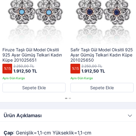
Firuze Taşlı Gül Model Oksitli
Safir Taşlı Gül Model Oksitli 925
925 Ayar Gümüş Telkari Kadın
Ayar Gümüş Telkari Kadın Küpe
Küpe 201025651
201025650
2.250,00 TL
2.250,00 TL
%15
%15
1.912,50 TL
1.912,50 TL
Sepete Ekle
Sepete Ekle
Ürün Açıklaması
Çap
: Genişlik=1,1-cm Yükseklik=1,1-cm