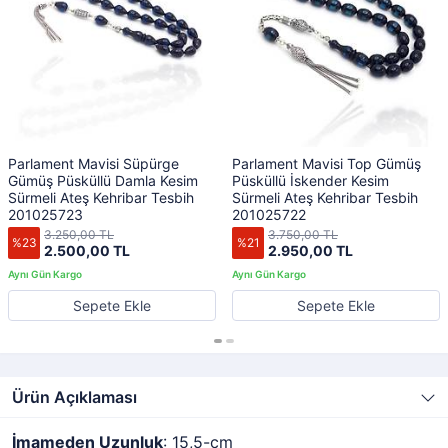
Parlament Mavisi Süpürge
Parlament Mavisi Top Gümüş
Gümüş Püsküllü Damla Kesim
Püsküllü İskender Kesim
Sürmeli Ateş Kehribar Tesbih
Sürmeli Ateş Kehribar Tesbih
201025723
201025722
3.250,00 TL
3.750,00 TL
%23
%21
2.500,00 TL
2.950,00 TL
Sepete Ekle
Sepete Ekle
Ürün Açıklaması
İmameden Uzunluk
: 15,5-cm