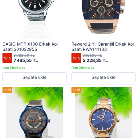
CASIO MTP-X100 Erkek Kol
Reward 2 Yıl Garantili Erkek Kol
Saati 201022955
Saati RWA141133
8.783,00 TL
6.151,00 TL
%15
%15
7.465,55 TL
5.228,35 TL
Sepete Ekle
Sepete Ekle