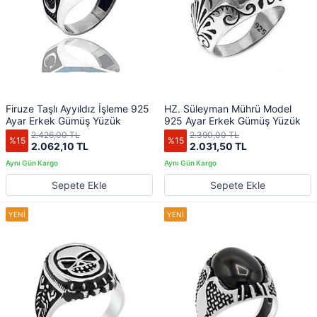
Firuze Taşlı Ayyıldız İşleme 925
HZ. Süleyman Mührü Model
Ayar Erkek Gümüş Yüzük
925 Ayar Erkek Gümüş Yüzük
2.426,00 TL
2.390,00 TL
%15
%15
2.062,10 TL
2.031,50 TL
Sepete Ekle
Sepete Ekle