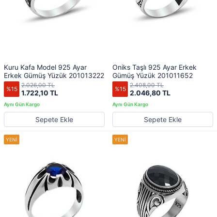
Kuru Kafa Model 925 Ayar
Oniks Taşlı 925 Ayar Erkek
Erkek Gümüş Yüzük 201013222
Gümüş Yüzük 201011652
2.026,00 TL
2.408,00 TL
%15
%15
1.722,10 TL
2.046,80 TL
Sepete Ekle
Sepete Ekle