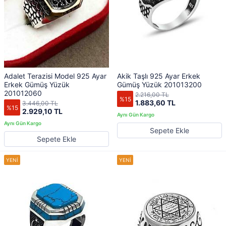
Adalet Terazisi Model 925 Ayar
Akik Taşlı 925 Ayar Erkek
Erkek Gümüş Yüzük
Gümüş Yüzük 201013200
201012060
2.216,00 TL
%15
1.883,60 TL
3.446,00 TL
%15
2.929,10 TL
Sepete Ekle
Sepete Ekle