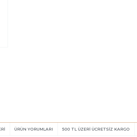
ERI
ÜRÜN YORUMLARI
500 TL ÜZERİ ÜCRETSİZ KARGO