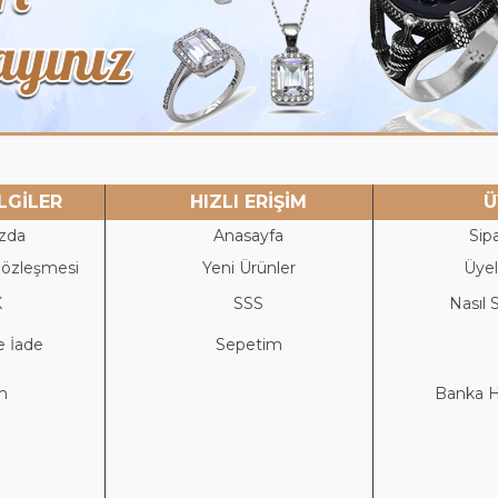
LGİLER
HIZLI ERİŞİM
Ü
zda
Anasayfa
Sipa
Sözleşmesi
Yeni Ürünler
Üyeli
K
S
SS
Nasıl S
e İade
Sepetim
im
Banka He