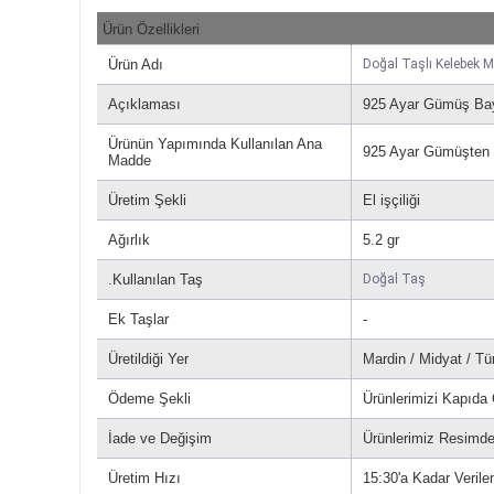
Ürün Özellikleri
Ürün Adı
Doğal Taşlı Kelebek
Açıklaması
925 Ayar Gümüş Bay
Ürünün Yapımında Kullanılan Ana
925 Ayar Gümüşten Ür
Madde
Üretim Şekli
El işçiliği
Ağırlık
5.2 gr
.Kullanılan Taş
Doğal Taş
Ek Taşlar
-
Üretildiği Yer
Mardin / Midyat / Tü
Ödeme Şekli
Ürünlerimizi Kapıda
İade ve Değişim
Ürünlerimiz Resimdek
Üretim Hızı
15:30'a Kadar Verile