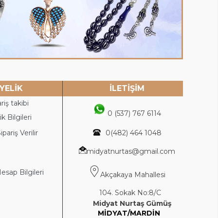
YELİK
İLETİŞİM
riş takibi
0 (537) 767 6114
k Bilgileri
ipariş Verilir
0(4
82) 464 1048
midyatnurtas@gmail.com
sap Bilgileri
Akçakaya Mahallesi
104. Sokak No:8/C
Midyat Nurtaş Gümüş
MİDYAT/MARDİN