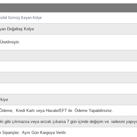
 Model Gümüş Bayan Kolye
an Doğaltaş Kolye
etilmiştir.
rkiye
 Ödeme, Kredi Kartı veya Havale/EFT ile Ödeme Yapabilirsiniz.
i gibi çıkmazsa veya arızalı çıkarsa 7 gün içinde değişim ve iadesini yapıy
n Siparişler, Aynı Gün Kargoya Verilir.