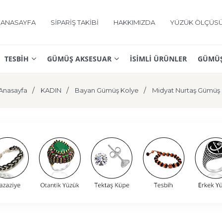
ANASAYFA
SİPARİŞ TAKİBİ
HAKKIMIZDA
YÜZÜK ÖLÇÜS
TESBİH
GÜMÜŞ AKSESUAR
İSİMLİ ÜRÜNLER
GÜMÜŞ
Anasayfa
KADIN
Bayan Gümüş Kolye
Midyat Nurtaş Gümüş