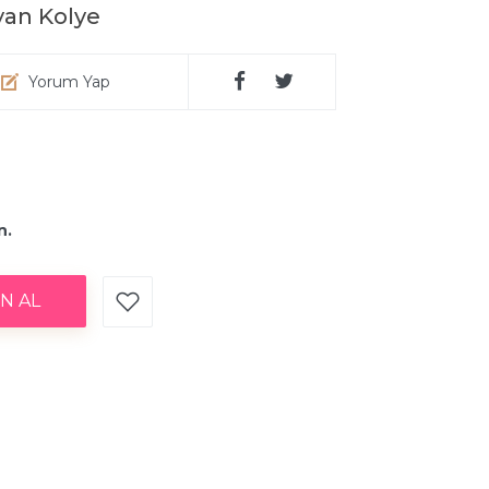
yan Kolye
Yorum Yap
n.