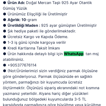
●
Ürün Adı:
Doğal Mercan Taşlı 925 Ayar Otantik
Gümüş Yüzük
● Ürünümüz Elişçiliği ile Üretilmiştir
●
Ağırlık: 10
-gram
●
Üretildiği Maden :
925 ayar gümüşten Üretilmiştir
● Şık hediye paketi ile gönderilmektedir.
● Ücretsiz Kargo ve Kapıda Ödeme.
● 1-3 iş günü içinde kargoya verilir
● Kredi Kartlarına Taksit İmkanı
● Ürün hakkında detaylı bilgi için
WhatsApp
'
tan msj
atabilirsiniz.
● +905377676114
●
(Not:Ürünlerimizi sizin verdiğiniz parmak ölçüsüne
göre gönderiyoruz. Parmak ölçüsünüde en sağlıklı
yöntem, parmağınızı bir kuyumcuda ücretsiz
ölçtürmektir. Ölçünüzü sipariş ekranındaki not kısmına
yazmanız yeterlidir. Alyans hariç diğer yüzükleri
bulunduğunuz bölgedeki kuyumcularda 3-5 TL
karşılığında parmağınıza göre büyültme veya küçültme