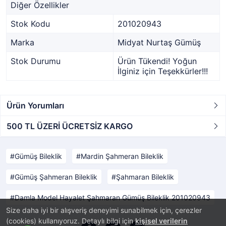
Diğer Özellikler
Stok Kodu
201020943
Marka
Midyat Nurtaş Gümüş
Stok Durumu
Ürün Tükendi! Yoğun
İlginiz için Teşekkürler!!!
Ürün Yorumları
500 TL ÜZERİ ÜCRETSİZ KARGO
Gümüş Bileklik
Mardin Şahmeran Bileklik
Gümüş Şahmeran Bileklik
Şahmaran Bileklik
Damla Model Hayalet Şahmaran Gümüş Bileklik 201020943
Size daha iyi bir alışveriş deneyimi sunabilmek için, çerezler
(cookies) kullanıyoruz. Detaylı bilgi için
kişisel verilerin