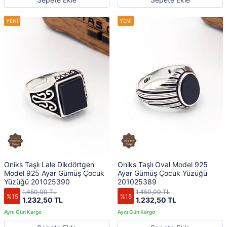
Oniks Taşlı Lale Dikdörtgen
Oniks Taşlı Oval Model 925
Model 925 Ayar Gümüş Çocuk
Ayar Gümüş Çocuk Yüzüğü
Yüzüğü 201025390
201025389
1.450,00 TL
1.450,00 TL
%15
%15
1.232,50 TL
1.232,50 TL