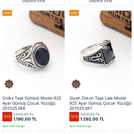
Sepete Ekle
Sepete Ekle
Oniks Taşlı Sümbül Model 925
Siyah Zirkon Taşlı Lale Model
Ayar Gümüş Çocuk Yüzüğü
925 Ayar Gümüş Çocuk Yüzüğü
201025388
201025387
1.400,00 TL
1.520,00 TL
%15
%15
1.190,00 TL
1.292,00 TL