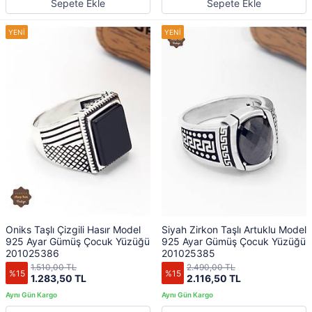
Sepete Ekle
Sepete Ekle
Oniks Taşlı Çizgili Hasır Model
Siyah Zirkon Taşlı Artuklu Model
925 Ayar Gümüş Çocuk Yüzüğü
925 Ayar Gümüş Çocuk Yüzüğü
201025386
201025385
1.510,00 TL
2.490,00 TL
%15
%15
1.283,50 TL
2.116,50 TL