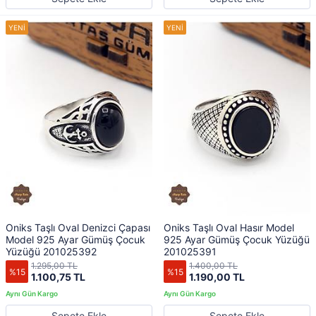
Oniks Taşlı Oval Denizci Çapası
Oniks Taşlı Oval Hasır Model
Model 925 Ayar Gümüş Çocuk
925 Ayar Gümüş Çocuk Yüzüğü
Yüzüğü 201025392
201025391
1.295,00 TL
1.400,00 TL
%15
%15
1.100,75 TL
1.190,00 TL
Sepete Ekle
Sepete Ekle