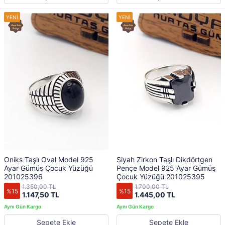
Oniks Taşlı Oval Model 925
Siyah Zirkon Taşlı Dikdörtgen
Ayar Gümüş Çocuk Yüzüğü
Pençe Model 925 Ayar Gümüş
201025396
Çocuk Yüzüğü 201025395
1.350,00 TL
1.700,00 TL
%15
%15
1.147,50 TL
1.445,00 TL
Sepete Ekle
Sepete Ekle