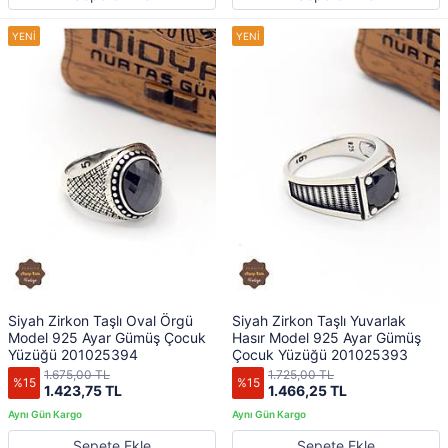
Siyah Zirkon Taşlı Oval Örgü
Siyah Zirkon Taşlı Yuvarlak
Model 925 Ayar Gümüş Çocuk
Hasır Model 925 Ayar Gümüş
Yüzüğü 201025394
Çocuk Yüzüğü 201025393
1.675,00 TL
1.725,00 TL
%15
%15
1.423,75 TL
1.466,25 TL
Sepete Ekle
Sepete Ekle