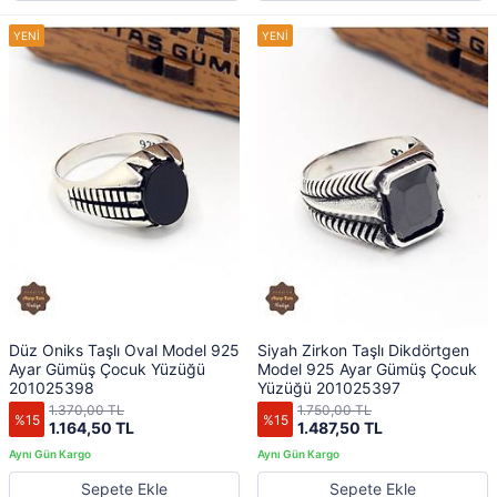
Düz Oniks Taşlı Oval Model 925
Siyah Zirkon Taşlı Dikdörtgen
Ayar Gümüş Çocuk Yüzüğü
Model 925 Ayar Gümüş Çocuk
201025398
Yüzüğü 201025397
1.370,00 TL
1.750,00 TL
%15
%15
1.164,50 TL
1.487,50 TL
Sepete Ekle
Sepete Ekle