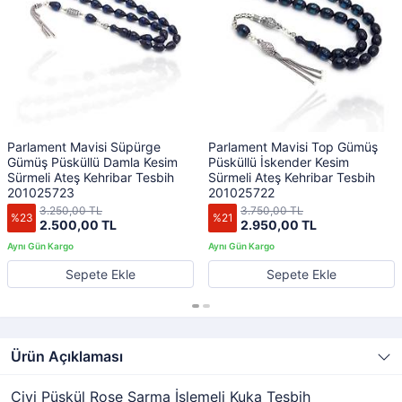
Parlament Mavisi Süpürge
Parlament Mavisi Top Gümüş
Gümüş Püsküllü Damla Kesim
Püsküllü İskender Kesim
Sürmeli Ateş Kehribar Tesbih
Sürmeli Ateş Kehribar Tesbih
201025723
201025722
3.250,00 TL
3.750,00 TL
%23
%21
2.500,00 TL
2.950,00 TL
Sepete Ekle
Sepete Ekle
Ürün Açıklaması
Çivi Püskül Rose Sarma İşlemeli Kuka Tesbih