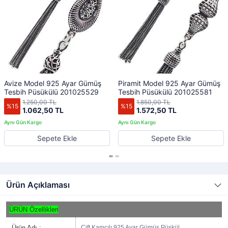
Avize Model 925 Ayar Gümüş
Piramit Model 925 Ayar Gümüş
Tesbih Püsükülü 201025529
Tesbih Püsükülü 201025581
1.250,00 TL
1.850,00 TL
%15
%15
1.062,50 TL
1.572,50 TL
Sepete Ekle
Sepete Ekle
Ürün Açıklaması
ÜRÜN Özellikleri
Ürün Adı :
Çift Kamçılı 925 Ayar Gümüş Püskül