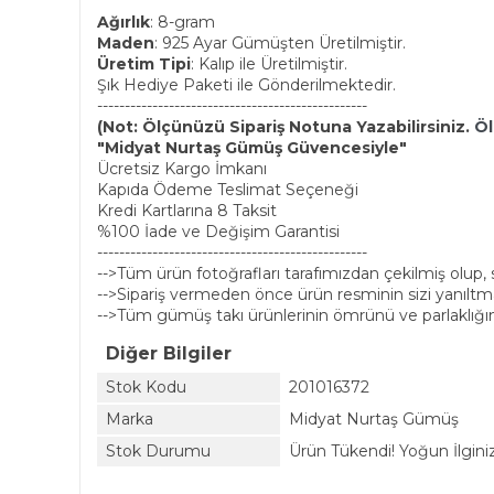
Ağırlık
: 8-gram
Maden
: 925 Ayar Gümüşten Üretilmiştir.
Üretim Tipi
: Kalıp ile Üretilmiştir.
Şık Hediye Paketi ile Gönderilmektedir.
-------------------------------------------------
(Not: Ölçünüzü Sipariş Notuna Yazabilirsiniz.
Öl
"Midyat Nurtaş Gümüş Güvencesiyle"
Ücretsiz Kargo İmkanı
Kapıda Ödeme Teslimat Seçeneği
Kredi Kartlarına 8 Taksit
%100 İade ve Değişim Garantisi
-------------------------------------------------
-->Tüm ürün fotoğrafları tarafımızdan çekilmiş olup
-->Sipariş vermeden önce ürün resminin sizi yanıltmam
-->Tüm gümüş takı ürünlerinin ömrünü ve parlaklığın
Diğer Bilgiler
Stok Kodu
201016372
Marka
Midyat Nurtaş Gümüş
Stok Durumu
Ürün Tükendi! Yoğun İlginiz 