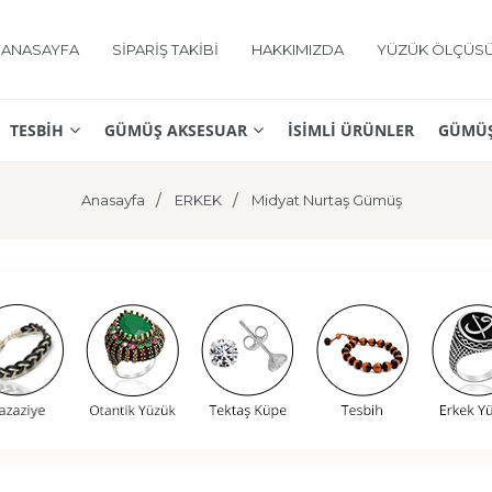
ANASAYFA
SİPARİŞ TAKİBİ
HAKKIMIZDA
YÜZÜK ÖLÇÜS
TESBİH
GÜMÜŞ AKSESUAR
İSİMLİ ÜRÜNLER
GÜMÜŞ
Anasayfa
ERKEK
Midyat Nurtaş Gümüş