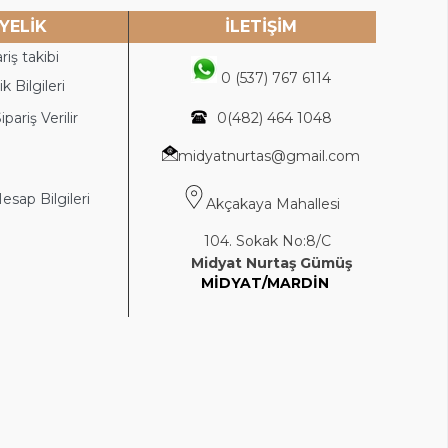
YELİK
İLETİŞİM
riş takibi
0 (537) 767 6114
k Bilgileri
ipariş Verilir
0(4
82) 464 1048
midyatnurtas@gmail.com
sap Bilgileri
Akçakaya Mahallesi
104. Sokak No:8/C
Midyat Nurtaş Gümüş
MİDYAT/MARDİN