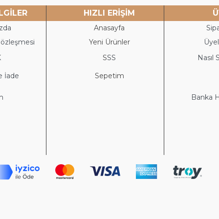
LGİLER
HIZLI ERİŞİM
Ü
zda
Anasayfa
Sipa
Sözleşmesi
Yeni Ürünler
Üyeli
K
S
SS
Nasıl S
e İade
Sepetim
im
Banka He