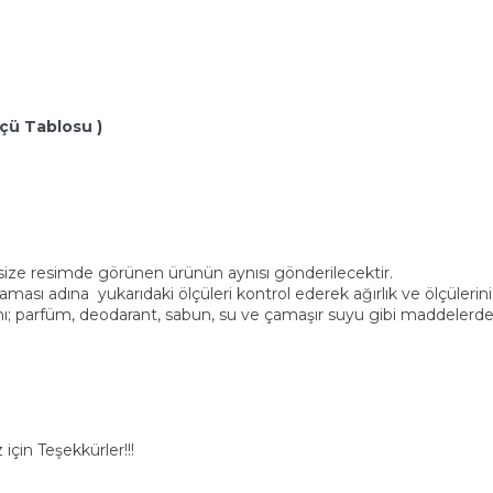
çü Tablosu
)
, size resimde görünen ürünün aynısı gönderilecektir.
ası adına yukarıdaki ölçüleri kontrol ederek ağırlık ve ölçülerini
ı; parfüm, deodarant, sabun, su ve çamaşır suyu gibi maddelerden 
için Teşekkürler!!!