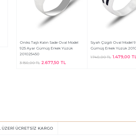
Oniks Taşlı Kalın Sade Oval Model
Siyah Çizgili Oval Model 
925 Ayar Gümüş Erkek Yüzük
Gümüş Erkek Yüzük 201
201025450
1.479,00 T
1.740,00 TL
2.677,50 TL
3.150,00 TL
L ÜZERİ ÜCRETSİZ KARGO