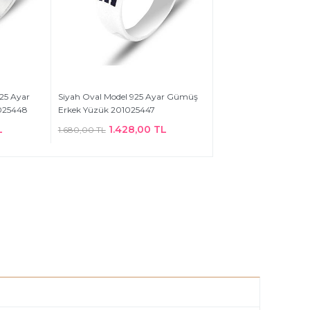
925 Ayar
Siyah Oval Model 925 Ayar Gümüş
025448
Erkek Yüzük 201025447
L
1.428,00 TL
1.680,00 TL