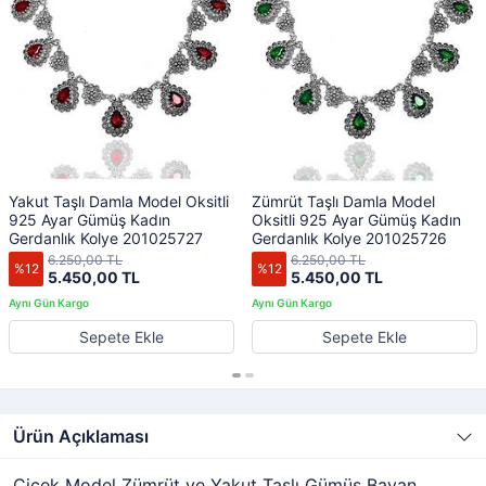
Yakut Taşlı Damla Model Oksitli
Zümrüt Taşlı Damla Model
925 Ayar Gümüş Kadın
Oksitli 925 Ayar Gümüş Kadın
Gerdanlık Kolye 201025727
Gerdanlık Kolye 201025726
6.250,00 TL
6.250,00 TL
%12
%12
5.450,00 TL
5.450,00 TL
Sepete Ekle
Sepete Ekle
Ürün Açıklaması
Çiçek Model Zümrüt ve Yakut Taşlı Gümüş Bayan