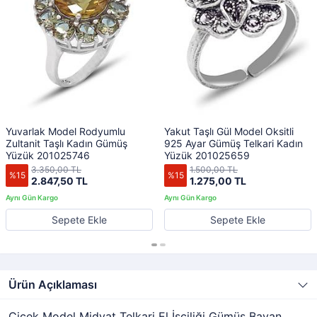
Yuvarlak Model Rodyumlu
Yakut Taşlı Gül Model Oksitli
Zultanit Taşlı Kadın Gümüş
925 Ayar Gümüş Telkari Kadın
Yüzük 201025746
Yüzük 201025659
3.350,00 TL
1.500,00 TL
%15
%15
2.847,50 TL
1.275,00 TL
Sepete Ekle
Sepete Ekle
Ürün Açıklaması
Çiçek Model Midyat Telkari El İşçiliği Gümüş Bayan