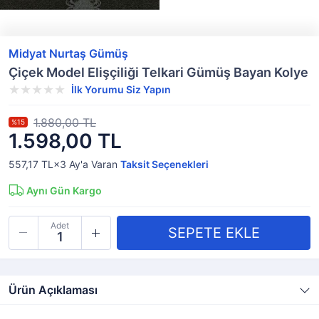
Midyat Nurtaş Gümüş
Çiçek Model Elişçiliği Telkari Gümüş Bayan Kolye
İlk Yorumu Siz Yapın
1.880,00 TL
%15
1.598,00 TL
557,17 TL×3
Ay'a Varan
Taksit Seçenekleri
Aynı Gün Kargo
Adet
Ürün Açıklaması