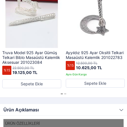
Truva Model 925 Ayar Gümüş
Ayyıldız 925 Ayar Oksitli Telkari
Telkari Biblo Masaüstü Kalemlik
Masaüstü Kalemlik 201022783
Aksesuar 201023084
12.500,00 TL
%15
10.625,00 TL
22.500,00 TL
%15
19.125,00 TL
Sepete Ekle
Sepete Ekle
Ürün Açıklaması
ÜRÜN ÖZELLİKLERİ