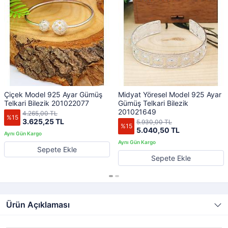
Çiçek Model 925 Ayar Gümüş
Midyat Yöresel Model 925 Ayar
Telkari Bilezik 201022077
Gümüş Telkari Bilezik
201021649
4.265,00 TL
%15
3.625,25 TL
5.930,00 TL
%15
5.040,50 TL
Sepete Ekle
Sepete Ekle
Ürün Açıklaması