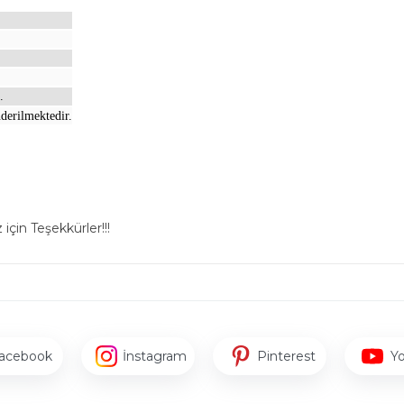
.
derilmektedir.
için Teşekkürler!!!
acebook
İnstagram
Pinterest
Y