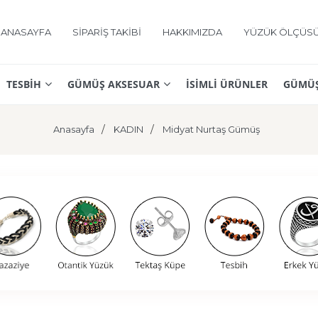
ANASAYFA
SİPARİŞ TAKİBİ
HAKKIMIZDA
YÜZÜK ÖLÇÜS
TESBİH
GÜMÜŞ AKSESUAR
İSİMLİ ÜRÜNLER
GÜMÜŞ
Anasayfa
KADIN
Midyat Nurtaş Gümüş