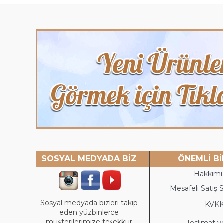
SOSYAL MEDYADA BİZ
ÖNEMLİ Bİ
Hakkımı
Mesafeli Satış 
Sosyal medyada bizleri takip
KVK
eden yüzbinlerce
müşterilerimize teşekkür
Teslimat v