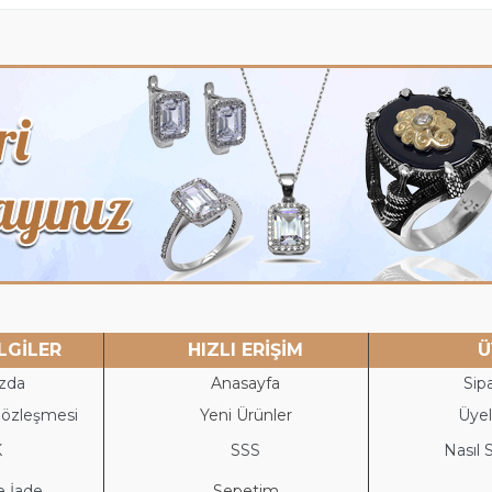
LGİLER
HIZLI ERİŞİM
Ü
zda
Anasayfa
Sipa
Sözleşmesi
Yeni Ürünler
Üyeli
K
S
SS
Nasıl S
e İade
Sepetim