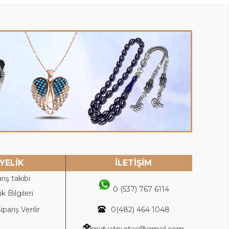
YELİK
İLETİŞİM
riş takibi
0 (537) 767 6114
k Bilgileri
ipariş Verilir
0(4
82) 464 1048