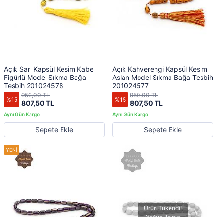
Açık Sarı Kapsül Kesim Kabe
Açık Kahverengi Kapsül Kesim
Figürlü Model Sıkma Bağa
Aslan Model Sıkma Bağa Tesbih
Tesbih 201024578
201024577
950,00 TL
950,00 TL
%15
%15
807,50 TL
807,50 TL
Sepete Ekle
Sepete Ekle