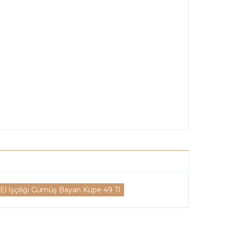
 El İşçiliği Gümüş Bayan Küpe 49 Tl