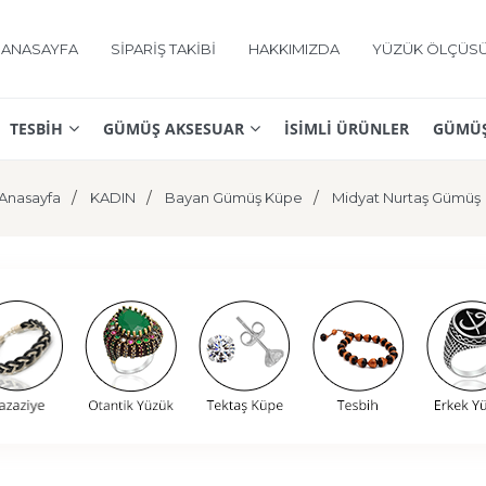
ANASAYFA
SİPARİŞ TAKİBİ
HAKKIMIZDA
YÜZÜK ÖLÇÜS
TESBİH
GÜMÜŞ AKSESUAR
İSİMLİ ÜRÜNLER
GÜMÜŞ
Anasayfa
KADIN
Bayan Gümüş Küpe
Midyat Nurtaş Gümüş