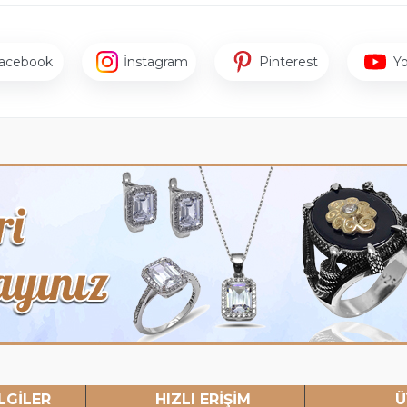
acebook
İnstagram
Pinterest
Y
LGİLER
HIZLI ERİŞİM
Ü