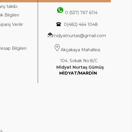
riş takibi
0 (537) 767 6114
k Bilgileri
ipariş Verilir
0(4
82) 464 1048
midyatnurtas@gmail.com
sap Bilgileri
Akçakaya Mahallesi
104. Sokak No:8/C
Midyat Nurtaş Gümüş
MİDYAT/MARDİN
DA