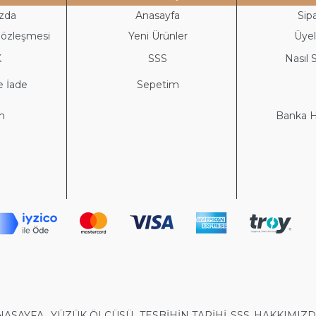
zda
Anasayfa
Sipa
Sözleşmesi
Yeni Ürünler
Üyeli
K
S
SS
Nasıl S
e İade
Sepetim
im
Banka He
NASAYFA
YÜZÜK ÖLÇÜSÜ
TESBİHİN TARİHİ
SSS
HAKKIMIZ