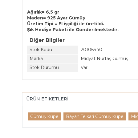
Ağırlık=
6,5 gr
Maden=
925 Ayar Gümüş
Üretim Tipi = El işçiliği ile üretildi.
Şık Hediye Paketi ile Gönderilmektedir.
Diğer Bilgiler
Stok Kodu
20106440
Marka
Midyat Nurtaş Gümüş
Stok Durumu
Var
ÜRÜN ETIKETLERI
Gümüş Küpe
Bayan Telkari Gümüş Küpe
Mid