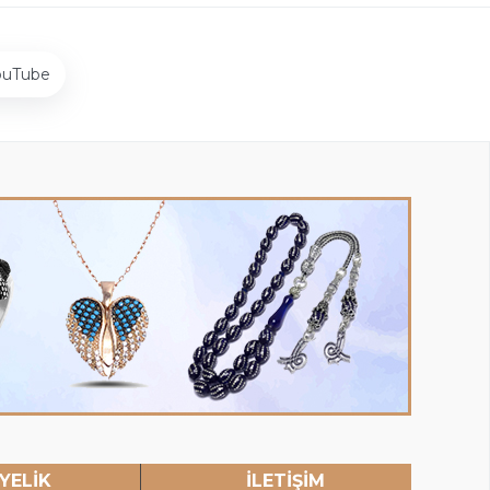
ouTube
YELİK
İLETİŞİM