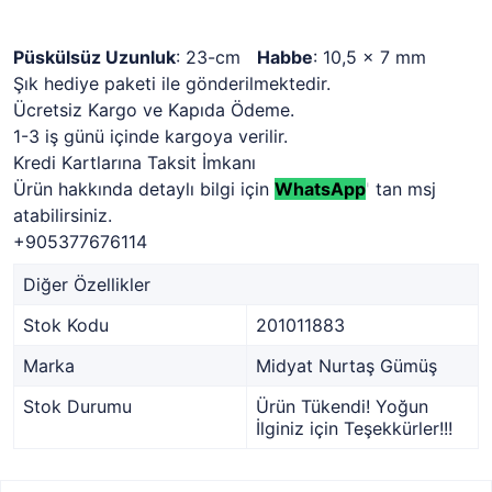
Püskülsüz Uzunluk
: 23-cm
Habbe
: 10,5 x 7 mm
Şık hediye paketi ile gönderilmektedir.
Ücretsiz Kargo ve Kapıda Ödeme.
1-3 iş günü içinde kargoya verilir.
Kredi Kartlarına Taksit İmkanı
Ürün hakkında detaylı bilgi için
WhatsApp
'
tan msj
atabilirsiniz.
+905377676114
Diğer Özellikler
Stok Kodu
201011883
Marka
Midyat Nurtaş Gümüş
Stok Durumu
Ürün Tükendi! Yoğun
İlginiz için Teşekkürler!!!