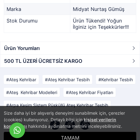
Marka
Midyat Nurtaş Gümüş
Stok Durumu
Ürün Tükendi! Yoğun
İlginiz için Teşekkürler!!!
Ürün Yorumları
500 TL ÜZERİ ÜCRETSİZ KARGO
Ateş Kehribar
Ateş Kehribar Tesbih
Kehribar Tesbih
Ateş Kehribar Modelleri
Ateş Kehribar Fiyatları
Arpa Kesim Sistem Püsküllü Ateş Kehribar Tesbih
Size daha iyi bir alışveriş deneyimi sunabilmek için, çerezler
(cookies) kullanıyoruz. Detaylı bilgi için
kişisel verilerin
korunması
hakkında aydınlatma metnini inceleyebilirsiniz.
TAMAM
®