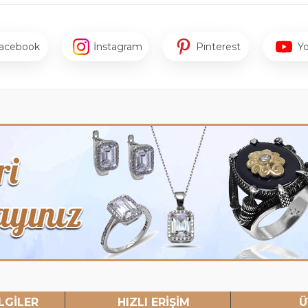
acebook
İnstagram
Pinterest
Y
LGİLER
HIZLI ERİŞİM
Ü