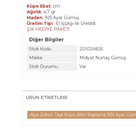
Küpe Ebat
:
cm
Ağırlık
:
4,7 gr
Maden
:
925 Ayar Gümüş
Üretim Tipi
:
El İşçiliği ile Üretildi.
ŞIK HEDİYE PAKETİ
Diğer Bilgiler
Stok Kodu
201024826
Marka
Midyat Nurtaş Gümüş
Stok Durumu
Var
ÜRÜN ETIKETLERI
Alya Zirkon Taşlı Küpe Altın Kaplama 925 Ayar G