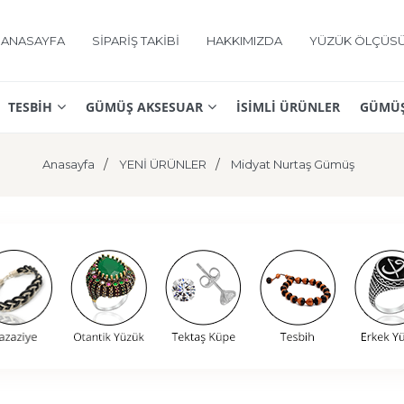
ANASAYFA
SİPARİŞ TAKİBİ
HAKKIMIZDA
YÜZÜK ÖLÇÜS
TESBİH
GÜMÜŞ AKSESUAR
İSİMLİ ÜRÜNLER
GÜMÜŞ
Anasayfa
YENİ ÜRÜNLER
Midyat Nurtaş Gümüş