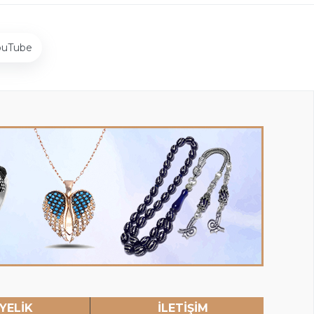
ouTube
YELİK
İLETİŞİM