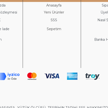
zda
Anasayfa
Sipa
Sözleşmesi
Yeni Ürünler
Üyeli
K
S
SS
Nasıl S
e İade
Sepetim
im
Banka He
NASAYFA
YÜZÜK ÖLÇÜSÜ
TESBİHİN TARİHİ
SSS
HAKKIMIZ