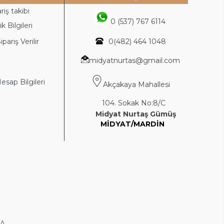
riş takibi
0 (537) 767 6114
k Bilgileri
ipariş Verilir
0(4
82) 464 1048
midyatnurtas@gmail.com
sap Bilgileri
Akçakaya Mahallesi
104. Sokak No:8/C
Midyat Nurtaş Gümüş
MİDYAT/MARDİN
DA