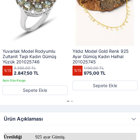
Yuvarlak Model Rodyumlu
Yıldız Model Gold Renk 925
Zultanit Taşlı Kadın Gümüş
Ayar Gümüş Kadın Halhal
Yüzük 201025746
201025745
3.350,00 TL
1.150,00 TL
%15
%15
2.847,50 TL
975,00 TL
Sepete Ekle
Sepete Ekle
Ürün Açıklaması
Üretildiği
925 ayar Gümüş.