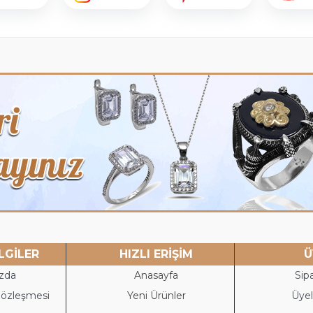
LGİLER
HIZLI ERİŞİM
Ü
zda
Anasayfa
Sipa
Sözleşmesi
Yeni Ürünler
Üyeli