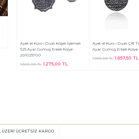
Ayet-el Kürs-i Dualı Köşeli İşlemeli
Ayet-el Kürs-i Dualı Çift T
925 Ayar Gümüş Erkek Kolye
Ayar Gümüş Erkek Kolye
201025700
1.657,50 TL
1.950,00 TL
1.275,00 TL
1.500,00 TL
L ÜZERİ ÜCRETSİZ KARGO