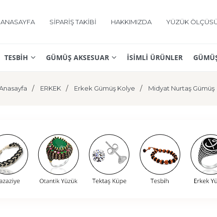
ANASAYFA
SİPARİŞ TAKİBİ
HAKKIMIZDA
YÜZÜK ÖLÇÜS
TESBİH
GÜMÜŞ AKSESUAR
İSİMLİ ÜRÜNLER
GÜMÜŞ
Anasayfa
ERKEK
Erkek Gümüş Kolye
Midyat Nurtaş Gümüş