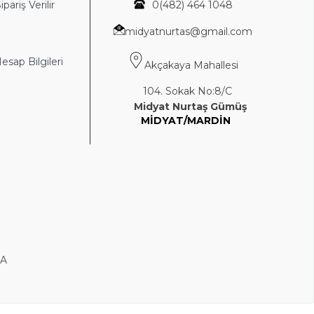
ipariş Verilir
0(4
82) 464 1048
midyatnurtas@gmail.com
sap Bilgileri
Akçakaya Mahallesi
104. Sokak No:8/C
Midyat Nurtaş Gümüş
MİDYAT/MARDİN
DA