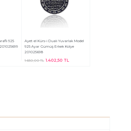
araflı 925
Ayet-el Kürs-i Dualı Yuvarlak Model
 201025699
925 Ayar Gümüş Erkek Kolye
201025698
1.402,50 TL
1.650,00 TL