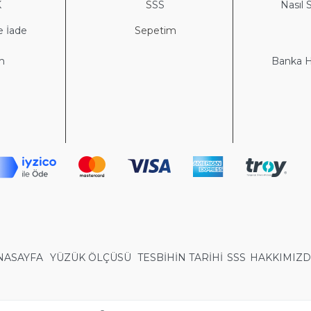
K
S
SS
Nasıl S
e İade
Sepetim
im
Banka He
NASAYFA
YÜZÜK ÖLÇÜSÜ
TESBİHİN TARİHİ
SSS
HAKKIMIZ