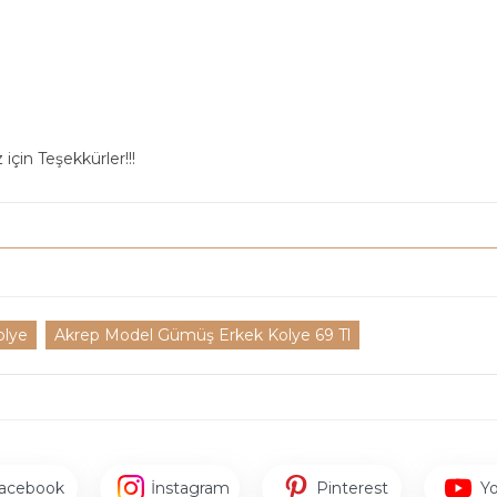
için Teşekkürler!!!
olye
Akrep Model Gümüş Erkek Kolye 69 Tl
acebook
İnstagram
Pinterest
Y