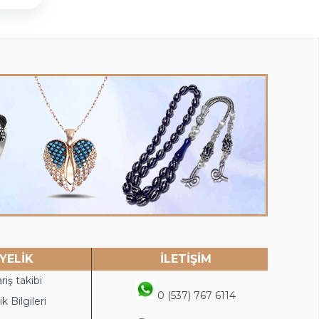
YELİK
İLETİŞİM
riş takibi
0 (537) 767 6114
k Bilgileri