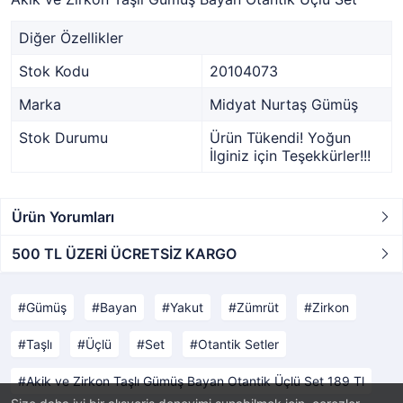
Diğer Özellikler
Stok Kodu
20104073
Marka
Midyat Nurtaş Gümüş
Stok Durumu
Ürün Tükendi! Yoğun
İlginiz için Teşekkürler!!!
Ürün Yorumları
500 TL ÜZERİ ÜCRETSİZ KARGO
Gümüş
Bayan
Yakut
Zümrüt
Zirkon
Taşlı
Üçlü
Set
Otantik Setler
Akik ve Zirkon Taşlı Gümüş Bayan Otantik Üçlü Set 189 Tl