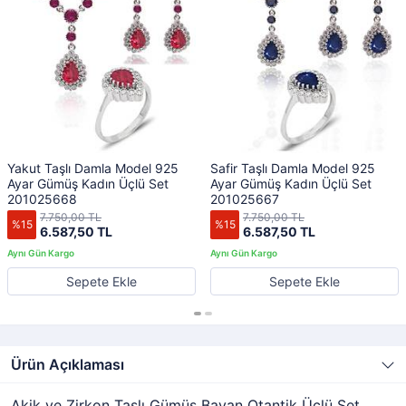
Yakut Taşlı Damla Model 925
Safir Taşlı Damla Model 925
Ayar Gümüş Kadın Üçlü Set
Ayar Gümüş Kadın Üçlü Set
201025668
201025667
7.750,00 TL
7.750,00 TL
%15
%15
6.587,50 TL
6.587,50 TL
Sepete Ekle
Sepete Ekle
Ürün Açıklaması
Akik ve Zirkon Taşlı Gümüş Bayan Otantik Üçlü Set