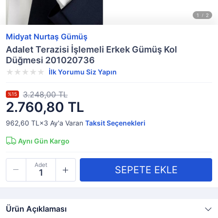
Midyat Nurtaş Gümüş
Adalet Terazisi İşlemeli Erkek Gümüş Kol
Düğmesi 201020736
İlk Yorumu Siz Yapın
3.248,00 TL
%15
2.760,80 TL
962,60 TL×3
Ay'a Varan
Taksit Seçenekleri
Aynı Gün Kargo
Adet
Ürün Açıklaması