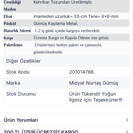
Kehribar Tozundan Üretilmiştir.
Üretildiği
Maden
imameden uzunluk= 33-cm Tane= 6x6-mm
Ebat
Gümüş Kaplama Metal.
Püskül
Hazırlık Süresi
1-2 iş günü içinde kargoya verilecektir.
Ücretsiz Kargo ve Kapıda Ödeme size gelsin.
Kargo
Paketleme
Ürünlerimiz hediye paketi ve çantasıyla
gönderilmektedir.
Diğer Özellikler
Stok Kodu
201014786
Marka
Midyat Nurtaş Gümüş
Stok Durumu
Ürün Tükendi! Yoğun
İlginiz için Teşekkürler!!!
Ürün Yorumları
500 TL ÜZERİ ÜCRETSİZ KARGO