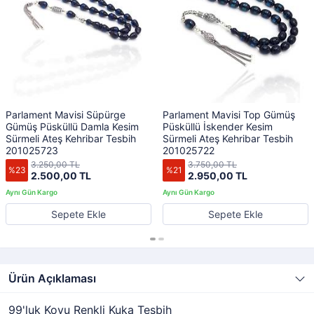
Parlament Mavisi Süpürge
Parlament Mavisi Top Gümüş
Gümüş Püsküllü Damla Kesim
Püsküllü İskender Kesim
Sürmeli Ateş Kehribar Tesbih
Sürmeli Ateş Kehribar Tesbih
201025723
201025722
3.250,00 TL
3.750,00 TL
%23
%21
2.500,00 TL
2.950,00 TL
Sepete Ekle
Sepete Ekle
Ürün Açıklaması
99'luk Koyu Renkli Kuka Tesbih