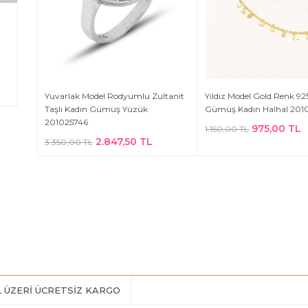
Yuvarlak Model Rodyumlu Zultanit
Yıldız Model Gold Renk 92
Taşlı Kadın Gümüş Yüzük
Gümüş Kadın Halhal 201
201025746
975,00 TL
1.150,00 TL
2.847,50 TL
3.350,00 TL
L ÜZERİ ÜCRETSİZ KARGO