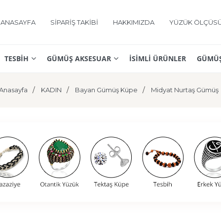
ANASAYFA
SİPARİŞ TAKİBİ
HAKKIMIZDA
YÜZÜK ÖLÇÜS
TESBİH
GÜMÜŞ AKSESUAR
İSİMLİ ÜRÜNLER
GÜMÜŞ
Anasayfa
KADIN
Bayan Gümüş Küpe
Midyat Nurtaş Gümüş