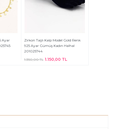
5 Ayar
Zirkon Taşlı Kalp Model Gold Renk
025745
925 Ayar Gümüş Kadın Halhal
201025744
1.150,00 TL
1.350,00 TL