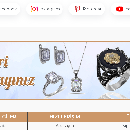
acebook
İnstagram
Pinterest
Y
LGİLER
HIZLI ERİŞİM
Ü
zda
Anasayfa
Sipa