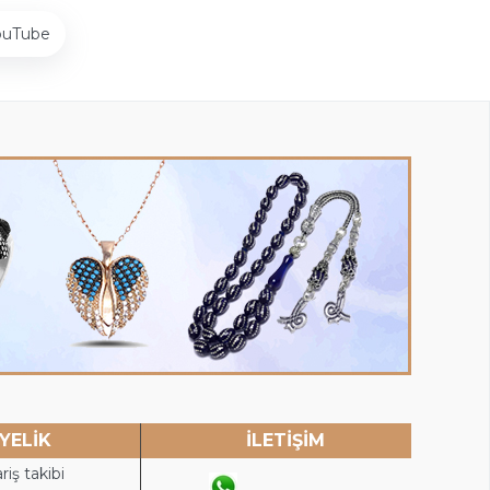
ouTube
YELİK
İLETİŞİM
riş takibi