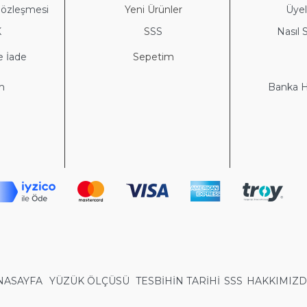
Sözleşmesi
Yeni Ürünler
Üyeli
K
S
SS
Nasıl S
e İade
Sepetim
im
Banka He
NASAYFA
YÜZÜK ÖLÇÜSÜ
TESBİHİN TARİHİ
SSS
HAKKIMIZ