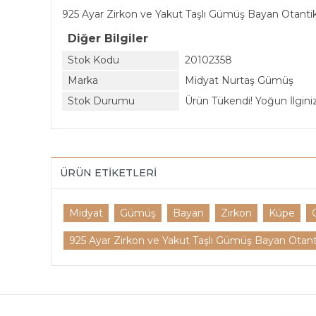
925 Ayar Zirkon ve Yakut Taşlı Gümüş Bayan Otanti
Diğer Bilgiler
Stok Kodu
20102358
Marka
Midyat Nurtaş Gümüş
Stok Durumu
Ürün Tükendi! Yoğun İlginiz 
ÜRÜN ETIKETLERI
Midyat
Gümüş
Bayan
Zirkon
Küpe
925 Ayar Zirkon ve Yakut Taşlı Gümüş Bayan Otan