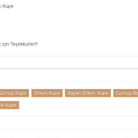
k Küpe
için Teşekkürler!!!
Gümüş Küpe
Zirkon Küpe
Bayan Zirkon Küpe
Gümüş Ba
tik Küpe