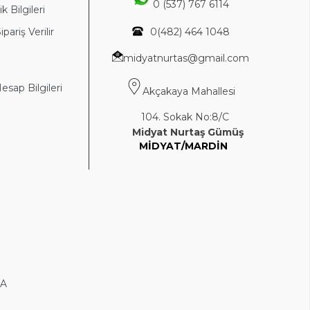
0 (537) 767 6114
k Bilgileri
ipariş Verilir
0(4
82) 464 1048
midyatnurtas@gmail.com
sap Bilgileri
Akçakaya Mahallesi
104. Sokak No:8/C
Midyat Nurtaş Gümüş
MİDYAT/MARDİN
DA