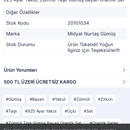
Diğer Özellikler
Stok Kodu
20101034
Marka
Midyat Nurtaş Gümüş
Stok Durumu
Ürün Tükendi! Yoğun
İlginiz için Teşekkürler!!!
Ürün Yorumları
500 TL ÜZERİ ÜCRETSİZ KARGO
Gümüş
Bayan
Yakut
Zümrüt
Zirkon
Taşlı
925 Ayar Yakut
Üçlü
Set
Zümrüt Taşlı Gümüş Bayan Otantik Set
Otantik Setler