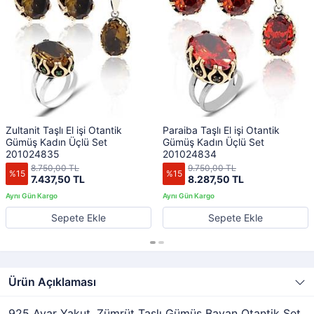
Zultanit Taşlı El işi Otantik
Paraiba Taşlı El işi Otantik
Gümüş Kadın Üçlü Set
Gümüş Kadın Üçlü Set
201024835
201024834
8.750,00 TL
9.750,00 TL
%15
%15
7.437,50 TL
8.287,50 TL
Sepete Ekle
Sepete Ekle
Ürün Açıklaması
925 Ayar Yakut, Zümrüt Taşlı Gümüş Bayan Otantik Set