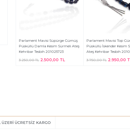
Parlament Mavisi Süpürge Gümüş
Parlament Mavisi Top G
Püsküllü Damla Kesim Sürmeli Ateş
Püsküllü İskender Kesim 
Kehribar Tesbih 201025723
Ateş Kehribar Tesbih 201
2.500,00 TL
2.950,00 
3.250,00 TL
3.750,00 TL
L ÜZERİ ÜCRETSİZ KARGO