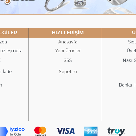
LGİLER
HIZLI ERİŞİM
Ü
zda
Anasayfa
Sipa
Sözleşmesi
Yeni Ürünler
Üyeli
K
S
SS
Nasıl S
e İade
Sepetim
im
Banka He