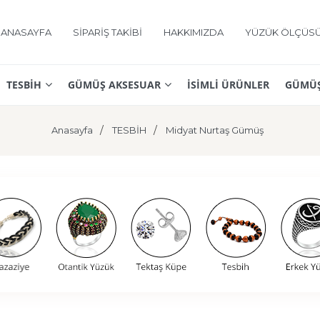
ANASAYFA
SİPARİŞ TAKİBİ
HAKKIMIZDA
YÜZÜK ÖLÇÜS
TESBİH
GÜMÜŞ AKSESUAR
İSİMLİ ÜRÜNLER
GÜMÜŞ
Anasayfa
TESBİH
Midyat Nurtaş Gümüş