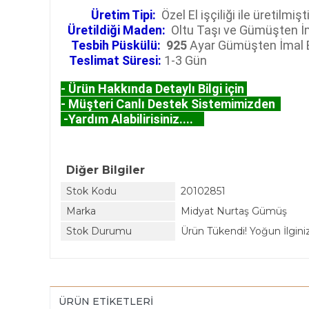
Üretim Tipi:
Özel El işçiliği ile üretilmişti
Üretildiği Maden:
Oltu Taşı ve Gümüşten İm
Tesbih Püskülü:
925
Ayar Gümüşten İmal Ed
Teslimat Süresi:
1-3 Gün
- Ürün Hakkında Detaylı Bilgi için
- Müşteri Canlı Destek Sistemimizden
-Yardım Alabilirisiniz....
Diğer Bilgiler
Stok Kodu
20102851
Marka
Midyat Nurtaş Gümüş
Stok Durumu
Ürün Tükendi! Yoğun İlginiz 
ÜRÜN ETIKETLERI