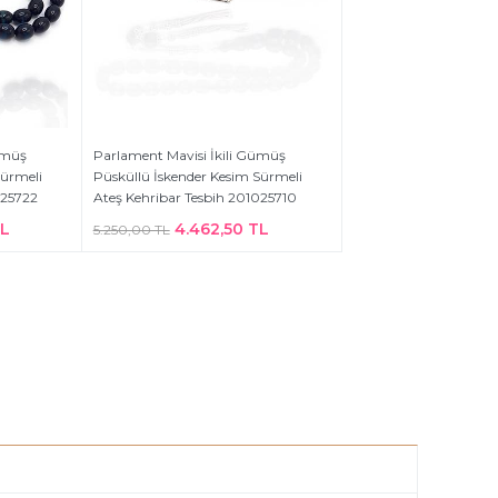
ümüş
Parlament Mavisi İkili Gümüş
Sürmeli
Püsküllü İskender Kesim Sürmeli
025722
Ateş Kehribar Tesbih 201025710
TL
4.462,50 TL
5.250,00 TL