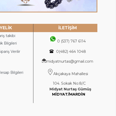
YELİK
İLETİŞİM
riş takibi
0 (537) 767 6114
k Bilgileri
ipariş Verilir
0(4
82) 464 1048
midyatnurtas@gmail.com
sap Bilgileri
Akçakaya Mahallesi
104. Sokak No:8/C
Midyat Nurtaş Gümüş
MİDYAT/MARDİN