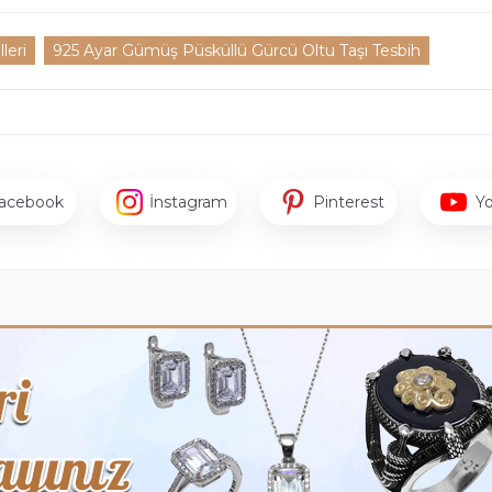
leri
925 Ayar Gümüş Püsküllü Gürcü Oltu Taşı Tesbih
acebook
İnstagram
Pinterest
Y